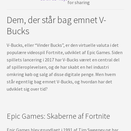
Dansk
under
Dem, der står bag emnet V-
Bucks
V-Bucks, eller “Vinder Bucks”, er den virtuelle valuta i det
populære videospil Fortnite, udviklet af Epic Games. Siden
spillets lancering i 2017 har V-Bucks været en central del
af spilleroplevelsen, og de har skabt en hel industri
omkring køb og salg af disse digitale penge. Men hvem
står egentlig bag emnet V-Bucks, og hvordan har det
udviklet sig over tid?
Epic Games: Skaberne af Fortnite
Epic Games blev grundlagt i 1991 af Tim Sweeney og har