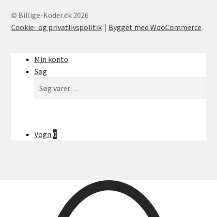
© Billige-Koder.dk 2026
Cookie- og privatlivspolitik
Bygget med WooCommerce
.
Min konto
Søg
Søg
Søg
efter:
Vogn
0