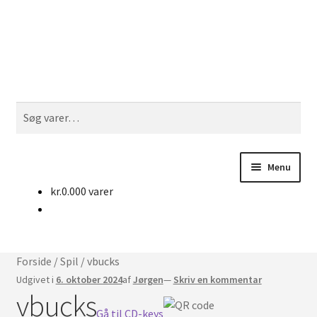
Spring
Spring
Søg
til
til
navigation
indhold
Søg
efter:
Menu
kr.
0.00
0 varer
Udfol
Køb Cd-keys
under
Nyheder
Forside
/
Spil
/
vbucks
Kontakt
Udgivet i
6. oktober 2024
af
Jørgen
—
Skriv en kommentar
vbucks
Udfol
Gå til CD-keys