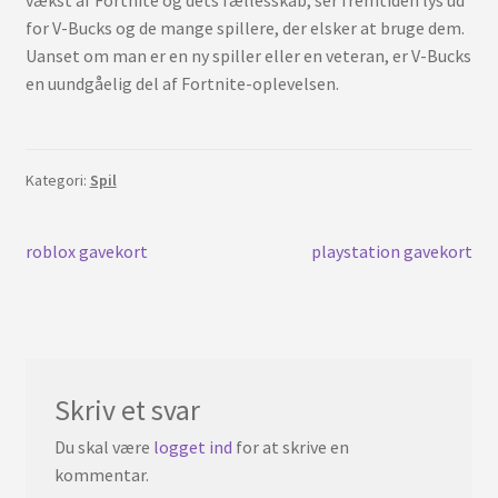
vækst af Fortnite og dets fællesskab, ser fremtiden lys ud
for V-Bucks og de mange spillere, der elsker at bruge dem.
Uanset om man er en ny spiller eller en veteran, er V-Bucks
en uundgåelig del af Fortnite-oplevelsen.
Kategori:
Spil
Indlægsnavigation
Forrige
Næste
roblox gavekort
playstation gavekort
indlæg:
indlæg:
Skriv et svar
Du skal være
logget ind
for at skrive en
kommentar.