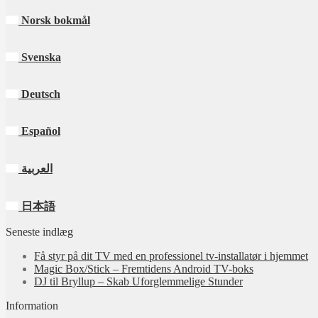
Norsk bokmål
Svenska
Deutsch
Español
العربية
日本語
Seneste indlæg
Få styr på dit TV med en professionel tv‑installatør i hjemmet
Magic Box/Stick – Fremtidens Android TV-boks
DJ til Bryllup – Skab Uforglemmelige Stunder
Information