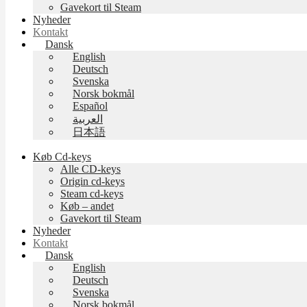
Gavekort til Steam
Nyheder
Kontakt
Dansk
English
Deutsch
Svenska
Norsk bokmål
Español
العربية
日本語
Køb Cd-keys
Alle CD-keys
Origin cd-keys
Steam cd-keys
Køb – andet
Gavekort til Steam
Nyheder
Kontakt
Dansk
English
Deutsch
Svenska
Norsk bokmål