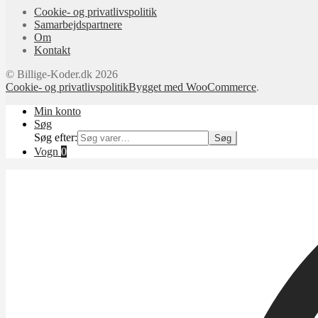
Cookie- og privatlivspolitik
Samarbejdspartnere
Om
Kontakt
© Billige-Koder.dk 2026
Cookie- og privatlivspolitik
Bygget med WooCommerce
.
Min konto
Søg
Søg efter:
Søg
Vogn
0