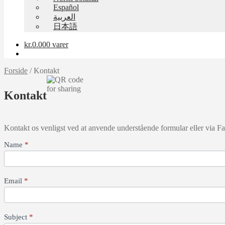
Español
العربية
日本語
kr.
0.00
0 varer
Forside
/
Kontakt
Kontakt
Kontakt os venligst ved at anvende understående formular eller via Fa
Contact
Name
*
Us
Email
*
Subject
*