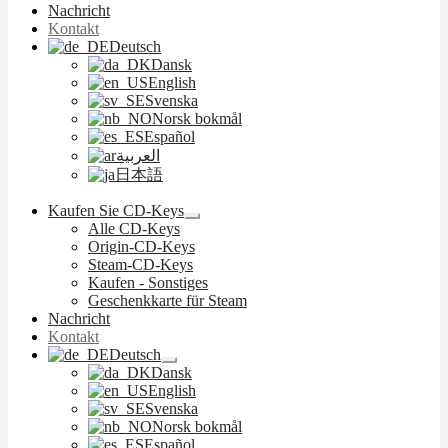
Nachricht
Kontakt
Deutsch
Dansk
English
Svenska
Norsk bokmål
Español
العربية
日本語
Kaufen Sie CD-Keys
Untermenü
Alle CD-Keys
ausklappen
Origin-CD-Keys
Steam-CD-Keys
Kaufen - Sonstiges
Geschenkkarte für Steam
Nachricht
Kontakt
Deutsch
Untermenü
Dansk
ausklappen
English
Svenska
Norsk bokmål
Español