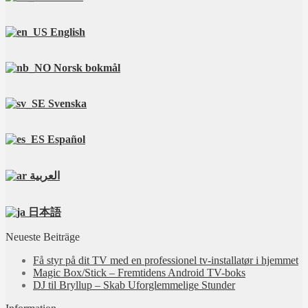
English
Norsk bokmål
Svenska
Español
العربية
日本語
Neueste Beiträge
Få styr på dit TV med en professionel tv‑installatør i hjemmet
Magic Box/Stick – Fremtidens Android TV-boks
DJ til Bryllup – Skab Uforglemmelige Stunder