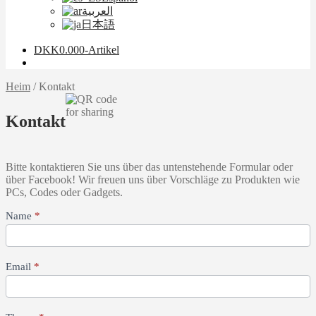
العربية
日本語
DKK
0.00
0-Artikel
Heim
/
Kontakt
Kontakt
Bitte kontaktieren Sie uns über das untenstehende Formular oder
über Facebook! Wir freuen uns über Vorschläge zu Produkten wie
PCs, Codes oder Gadgets.
Kontaktiere
Name
*
uns
Email
*