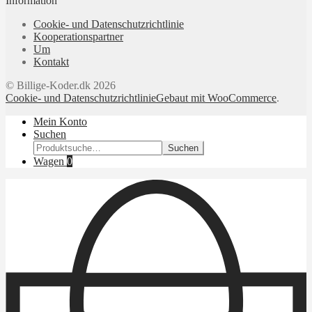
Information
Cookie- und Datenschutzrichtlinie
Kooperationspartner
Um
Kontakt
© Billige-Koder.dk 2026
Cookie- und Datenschutzrichtlinie
Gebaut mit WooCommerce
.
Mein Konto
Suchen
Suchen
Suchen
nach:
Wagen
0