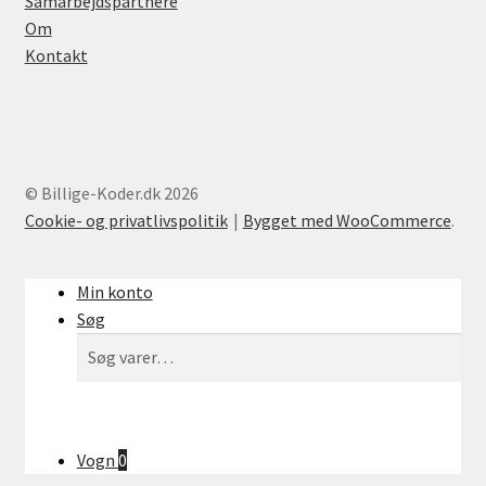
Samarbejdspartnere
Om
Kontakt
© Billige-Koder.dk 2026
Cookie- og privatlivspolitik
Bygget med WooCommerce
.
Min konto
Søg
Søg
Søg
efter:
Vogn
0