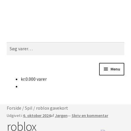
Spring
Spring
Søg
til
til
navigation
indhold
Søg
efter:
Menu
kr.
0.00
0 varer
Udfol
Køb Cd-keys
under
Nyheder
Forside
/
Spil
/
roblox gavekort
Kontakt
Udgivet i
6. oktober 2024
af
Jørgen
—
Skriv en kommentar
roblox
Udfol