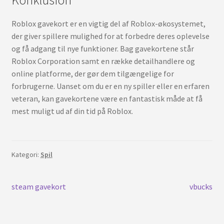
Konklusion
Roblox gavekort er en vigtig del af Roblox-økosystemet,
der giver spillere mulighed for at forbedre deres oplevelse
og få adgang til nye funktioner. Bag gavekortene står
Roblox Corporation samt en række detailhandlere og
online platforme, der gør dem tilgængelige for
forbrugerne. Uanset om du er en ny spiller eller en erfaren
veteran, kan gavekortene være en fantastisk måde at få
mest muligt ud af din tid på Roblox.
Kategori:
Spil
Indlægsnavigation
Forrige
Næste
steam gavekort
vbucks
indlæg:
indlæg: