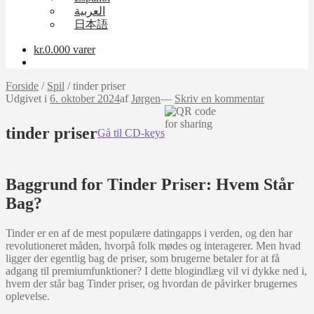
العربية
日本語
kr.
0.00
0 varer
Forside
/
Spil
/
tinder priser
Udgivet i
6. oktober 2024
af
Jørgen
—
Skriv en kommentar
tinder priser
Gå til CD-keys
Baggrund for Tinder Priser: Hvem Står
Bag?
Tinder er en af de mest populære datingapps i verden, og den har
revolutioneret måden, hvorpå folk mødes og interagerer. Men hvad
ligger der egentlig bag de priser, som brugerne betaler for at få
adgang til premiumfunktioner? I dette blogindlæg vil vi dykke ned i,
hvem der står bag Tinder priser, og hvordan de påvirker brugernes
oplevelse.