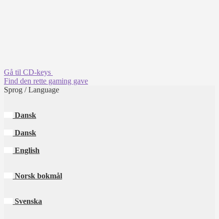
Gå til CD-keys
Find den rette gaming gave
Sprog / Language
Dansk
Dansk
English
Norsk bokmål
Svenska