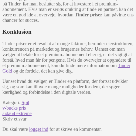
på Tinder, før man beslutter sig for at investere i et premium-
abonnement. Hvis man er seriøs omkring at finde en partner, kan det
være en god idé at overveje, hvordan
Tinder priser
kan påvirke ens
chancer for succes.
Konklusion
Tinder priser er et resultat af mange faktorer, herunder ejerstrukturen,
konkurrencen på markedet og brugernes behov. Uanset om man
vælger at betale for et premium-abonnement eller ej, er det vigtigt at
forstå, hvad man får for pengene. Hvis du overvejer at opgradere til
et premium-abonnement, kan du finde mere information om
Tinder
Gold
og de fordele, det kan give dig.
Uanset hvad du vælger, er Tinder en platform, der fortsat udvikler
sig, og som kan tilbyde mange muligheder for dem, der søger
kærlighed og forbindelse i den digitale verden.
Kategori:
Spil
Indlægsnavigation
Forrige
v-bucks pris
indlæg:
Næste
aida64 extreme
indlæg:
Skriv et svar
Du skal være
logget ind
for at skrive en kommentar.