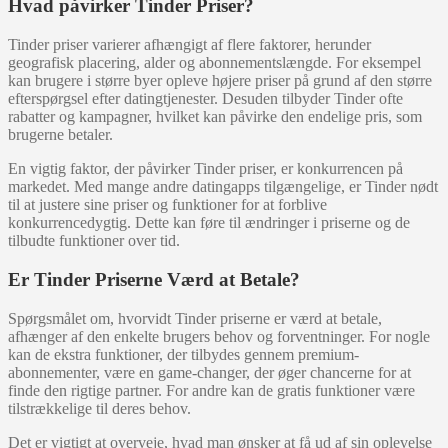
Hvad påvirker Tinder Priser?
Tinder priser varierer afhængigt af flere faktorer, herunder
geografisk placering, alder og abonnementslængde. For eksempel
kan brugere i større byer opleve højere priser på grund af den større
efterspørgsel efter datingtjenester. Desuden tilbyder Tinder ofte
rabatter og kampagner, hvilket kan påvirke den endelige pris, som
brugerne betaler.
En vigtig faktor, der påvirker Tinder priser, er konkurrencen på
markedet. Med mange andre datingapps tilgængelige, er Tinder nødt
til at justere sine priser og funktioner for at forblive
konkurrencedygtig. Dette kan føre til ændringer i priserne og de
tilbudte funktioner over tid.
Er Tinder Priserne Værd at Betale?
Spørgsmålet om, hvorvidt Tinder priserne er værd at betale,
afhænger af den enkelte brugers behov og forventninger. For nogle
kan de ekstra funktioner, der tilbydes gennem premium-
abonnementer, være en game-changer, der øger chancerne for at
finde den rigtige partner. For andre kan de gratis funktioner være
tilstrækkelige til deres behov.
Det er vigtigt at overveje, hvad man ønsker at få ud af sin oplevelse