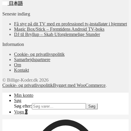
日本語
Seneste indlæg
Få styr på dit TV med en professionel tv‑installatør i hjemmet
Magic Box/Stick – Fremtidens Android TV-boks
DJ til Bryllup – Skab Uforglemmelige Stunder
Information
Cookie- og privatlivspolitik
Samarbejdspartnere
Om
Kontakt
© Billige-Koder.dk 2026
Cookie- og privatlivspolitik
Bygget med WooCommerce
.
Min konto
Søg
Søg efter:
Søg
Vogn
0