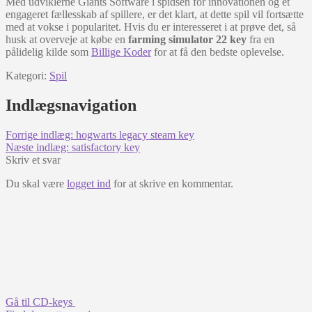
Med udviklerne Giants Software i spidsen for innovationen og et
engageret fællesskab af spillere, er det klart, at dette spil vil fortsætte
med at vokse i popularitet. Hvis du er interesseret i at prøve det, så
husk at overveje at købe en
farming simulator 22 key
fra en
pålidelig kilde som
Billige Koder
for at få den bedste oplevelse.
Kategori:
Spil
Indlægsnavigation
Forrige indlæg:
hogwarts legacy steam key
Næste indlæg:
satisfactory key
Skriv et svar
Du skal være
logget ind
for at skrive en kommentar.
Gå til CD-keys