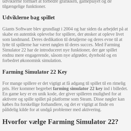
udviklerne formået at forbedre grafikken, gameplayet og de
tilgængelige funktioner.
Udviklerne bag spillet
Giants Software blev grundlagt i 2004 og har siden da arbejdet på at
skabe en autentisk oplevelse for spillere, der ønsker at opleve livet
som landmand. Deres dedikation til detaljerne og deres evne til at
lytte til spillerne har været nøglen til deres succes. Med Farming
Simulator 22 har de introduceret nye funktioner, der gør spillet
endnu mere engagerende, såsom nye afgrøder, dyrehold og en
forbedret økonomisk simulation.
Farming Simulator 22 Key
For mange spillere er det vigtigt at få adgang til spillet til en rimelig
pris. Her kommer begrebet
farming simulator 22 key
ind i billedet.
En game key er en unik kode, der giver spilleren mulighed for at
aktivere og spille spillet på platforme som Steam. Disse nøgler kan
købes fra forskellige forhandlere, og det er vigtigt at finde en
pålidelig kilde for at undgå problemer med aktivering.
Hvorfor vælge Farming Simulator 22?