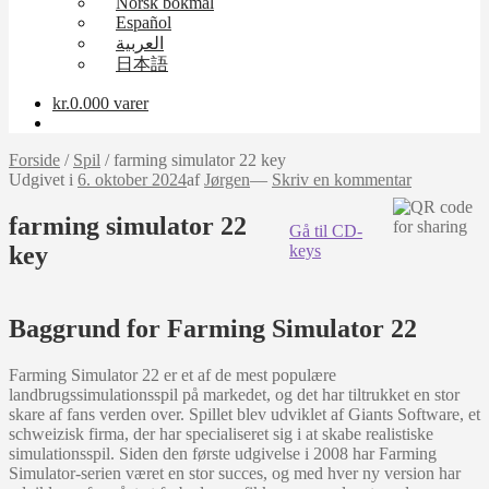
Norsk bokmål
Español
العربية
日本語
kr.
0.00
0 varer
Forside
/
Spil
/
farming simulator 22 key
Udgivet i
6. oktober 2024
af
Jørgen
—
Skriv en kommentar
farming simulator 22
Gå til CD-
key
keys
Baggrund for Farming Simulator 22
Farming Simulator 22 er et af de mest populære
landbrugssimulationsspil på markedet, og det har tiltrukket en stor
skare af fans verden over. Spillet blev udviklet af Giants Software, et
schweizisk firma, der har specialiseret sig i at skabe realistiske
simulationsspil. Siden den første udgivelse i 2008 har Farming
Simulator-serien været en stor succes, og med hver ny version har