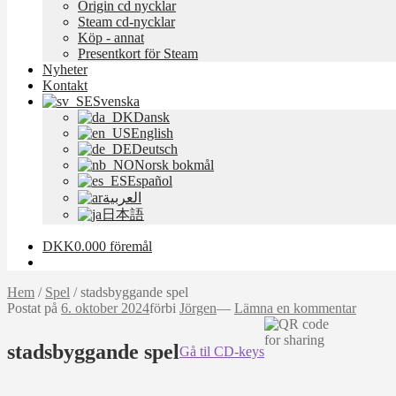
Origin cd nycklar
Steam cd-nycklar
Köp - annat
Presentkort för Steam
Nyheter
Kontakt
Svenska
Dansk
English
Deutsch
Norsk bokmål
Español
العربية
日本語
DKK
0.00
0 föremål
Hem
/
Spel
/
stadsbyggande spel
Postat på
6. oktober 2024
förbi
Jörgen
—
Lämna en kommentar
stadsbyggande spel
Gå til CD-keys