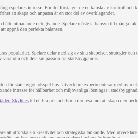
nga spelares intresse. För det första ger de en känsla av kontroll och k
frihet att skapa och anpassa är en stor del av överklagandet.
a både utmanande och givande. Spelare måste ta hänsyn till många fakt
ör att uppnå den perfekta balansen.
ras popularitet. Spelare delar med sig av sina skapelser, strategier oc
av varandra och dela sin passion för stadsbyggande.
den för stadsbyggnadsspel ljus. Utvecklare experimenterar med ny mekani
äxande intresse för hållbarhet och miljövänliga lösningar i stadsbyggnads
täder: Skylines
till ett bra pris och börja din resa mot att skapa den perf
elare att utforska sin kreativitet och strategiska tänkande. Med utveck
rtsätta att fascinera och engagera spelare i många år framöver.