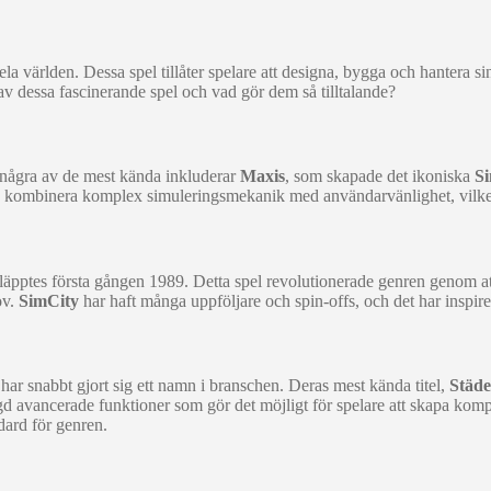
a världen. Dessa spel tillåter spelare att designa, bygga och hantera si
v dessa fascinerande spel och vad gör dem så tilltalande?
n några av de mest kända inkluderar
Maxis
, som skapade det ikoniska
S
ts kombinera komplex simuleringsmekanik med användarvänlighet, vilket 
läpptes första gången 1989. Detta spel revolutionerade genren genom att
ov.
SimCity
har haft många uppföljare och spin-offs, och det har inspir
har snabbt gjort sig ett namn i branschen. Deras mest kända titel,
Städe
avancerade funktioner som gör det möjligt för spelare att skapa kompl
dard för genren.