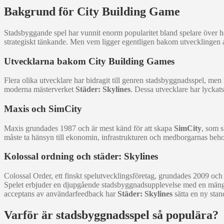
Bakgrund för City Building Game
Stadsbyggande spel har vunnit enorm popularitet bland spelare över hel
strategiskt tänkande. Men vem ligger egentligen bakom utvecklingen a
Utvecklarna bakom City Building Games
Flera olika utvecklare har bidragit till genren stadsbyggnadsspel, me
moderna mästerverket
Städer: Skylines
. Dessa utvecklare har lycka
Maxis och SimCity
Maxis grundades 1987 och är mest känd för att skapa
SimCity
, som s
måste ta hänsyn till ekonomin, infrastrukturen och medborgarnas beh
Kolossal ordning och städer: Skylines
Colossal Order, ett finskt spelutvecklingsföretag, grundades 2009 och 
Spelet erbjuder en djupgående stadsbyggnadsupplevelse med en mängd 
acceptans av användarfeedback har
Städer: Skylines
sätta en ny stan
Varför är stadsbyggnadsspel så populära?