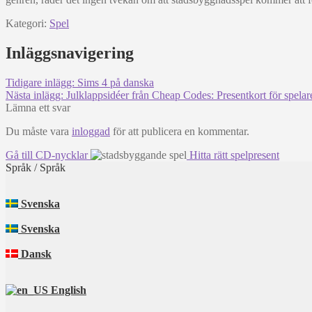
Kategori:
Spel
Inläggsnavigering
Tidigare inlägg:
Sims 4 på danska
Nästa inlägg:
Julklappsidéer från Cheap Codes: Presentkort för spelar
Lämna ett svar
Du måste vara
inloggad
för att publicera en kommentar.
Gå till CD-nycklar
Hitta rätt spelpresent
Språk / Språk
Svenska
Svenska
Dansk
English