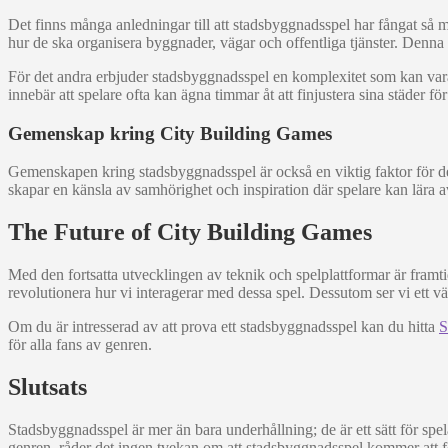
Det finns många anledningar till att stadsbyggnadsspel har fångat så må
hur de ska organisera byggnader, vägar och offentliga tjänster. Denna 
För det andra erbjuder stadsbyggnadsspel en komplexitet som kan var
innebär att spelare ofta kan ägna timmar åt att finjustera sina städer f
Gemenskap kring City Building Games
Gemenskapen kring stadsbyggnadsspel är också en viktig faktor för de
skapar en känsla av samhörighet och inspiration där spelare kan lära 
The Future of City Building Games
Med den fortsatta utvecklingen av teknik och spelplattformar är framti
revolutionera hur vi interagerar med dessa spel. Dessutom ser vi ett v
Om du är intresserad av att prova ett stadsbyggnadsspel kan du hitta
S
för alla fans av genren.
Slutsats
Stadsbyggnadsspel är mer än bara underhållning; de är ett sätt för sp
genren, råder det ingen tvekan om att stadsbyggnadsspel kommer att fo