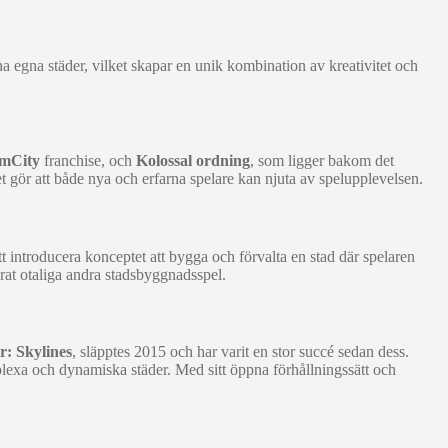
na egna städer, vilket skapar en unik kombination av kreativitet och
imCity
franchise, och
Kolossal ordning
, som ligger bakom det
gör att både nya och erfarna spelare kan njuta av spelupplevelsen.
 introducera konceptet att bygga och förvalta en stad där spelaren
erat otaliga andra stadsbyggnadsspel.
r: Skylines
, släpptes 2015 och har varit en stor succé sedan dess.
exa och dynamiska städer. Med sitt öppna förhållningssätt och