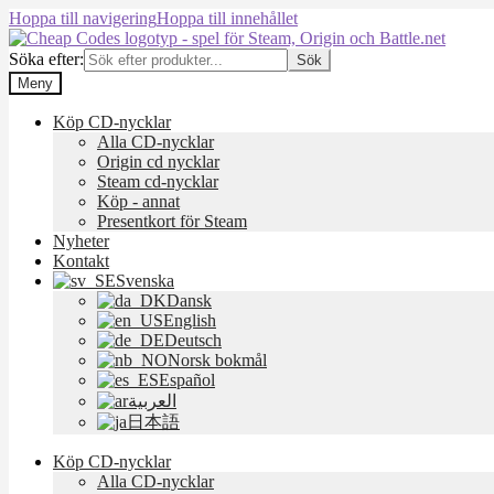
Hoppa till navigering
Hoppa till innehållet
Söka efter:
Sök
Meny
Köp CD-nycklar
Alla CD-nycklar
Origin cd nycklar
Steam cd-nycklar
Köp - annat
Presentkort för Steam
Nyheter
Kontakt
Svenska
Dansk
English
Deutsch
Norsk bokmål
Español
العربية
日本語
Köp CD-nycklar
Alla CD-nycklar