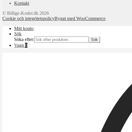
Kontakt
© Billige-Koder.dk 2026
Cookie och integritetspolicy
Byggt med WooCommerce
.
Mitt konto
Sök
Söka efter:
Sök
Vagn
0