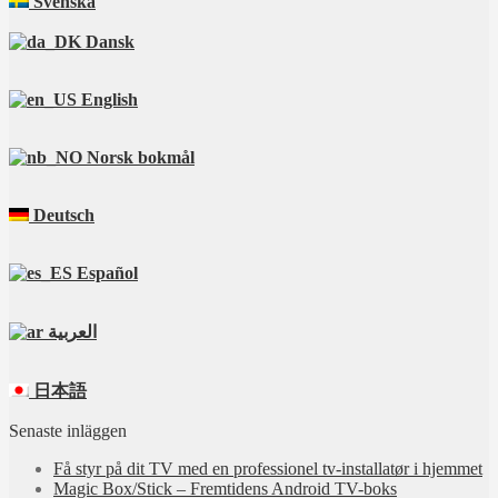
Svenska
Dansk
English
Norsk bokmål
Deutsch
Español
العربية
日本語
Senaste inläggen
Få styr på dit TV med en professionel tv‑installatør i hjemmet
Magic Box/Stick – Fremtidens Android TV-boks