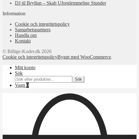
DJ til Bryllup – Skab Uforglemmelige Stunder
Information
Cookie och integritetspolicy
Samarbetspartners
Handla om
Kontakt
© Billige-Koder.dk 2026
Cookie och integritetspolicy
Byggt med WooCommerce
.
Mitt konto
Sök
Söka
Sök
efter:
Vagn
0