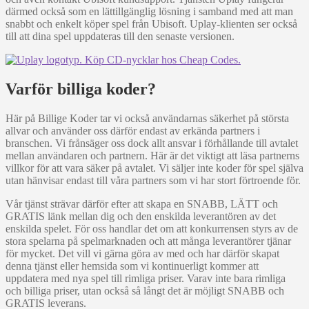
därmed också som en lättillgänglig lösning i samband med att man
snabbt och enkelt köper spel från Ubisoft. Uplay-klienten ser också
till att dina spel uppdateras till den senaste versionen.
Varför billiga koder?
Här på Billige Koder tar vi också användarnas säkerhet på största
allvar och använder oss därför endast av erkända partners i
branschen. Vi frånsäger oss dock allt ansvar i förhållande till avtalet
mellan användaren och partnern. Här är det viktigt att läsa partnerns
villkor för att vara säker på avtalet. Vi säljer inte koder för spel själva
utan hänvisar endast till våra partners som vi har stort förtroende för.
Vår tjänst strävar därför efter att skapa en SNABB, LÄTT och
GRATIS länk mellan dig och den enskilda leverantören av det
enskilda spelet. För oss handlar det om att konkurrensen styrs av de
stora spelarna på spelmarknaden och att många leverantörer tjänar
för mycket. Det vill vi gärna göra av med och har därför skapat
denna tjänst eller hemsida som vi kontinuerligt kommer att
uppdatera med nya spel till rimliga priser. Varav inte bara rimliga
och billiga priser, utan också så långt det är möjligt SNABB och
GRATIS leverans.