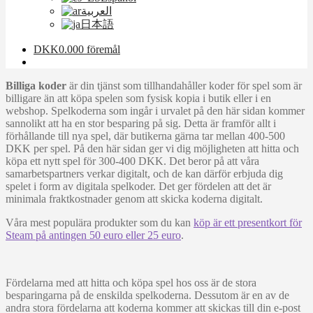
العربية
日本語
DKK
0.00
0 föremål
Billiga koder
är din tjänst som tillhandahåller koder för spel som är
billigare än att köpa spelen som fysisk kopia i butik eller i en
webshop. Spelkoderna som ingår i urvalet på den här sidan kommer
sannolikt att ha en stor besparing på sig. Detta är framför allt i
förhållande till nya spel, där butikerna gärna tar mellan 400-500
DKK per spel. På den här sidan ger vi dig möjligheten att hitta och
köpa ett nytt spel för 300-400 DKK. Det beror på att våra
samarbetspartners verkar digitalt, och de kan därför erbjuda dig
spelet i form av digitala spelkoder. Det ger fördelen att det är
minimala fraktkostnader genom att skicka koderna digitalt.
Våra mest populära produkter som du kan
köp är ett presentkort för
Steam på antingen 50 euro eller 25 euro
.
Fördelarna med att hitta och köpa spel hos oss är de stora
besparingarna på de enskilda spelkoderna. Dessutom är en av de
andra stora fördelarna att koderna kommer att skickas till din e-post