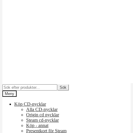
Söka
Sök
efter:
Meny
Köp CD-nycklar
Alla CD-nycklar
Origin cd nycklar
Steam cd-nycklar
Köp - annat
Presentkort för Steam