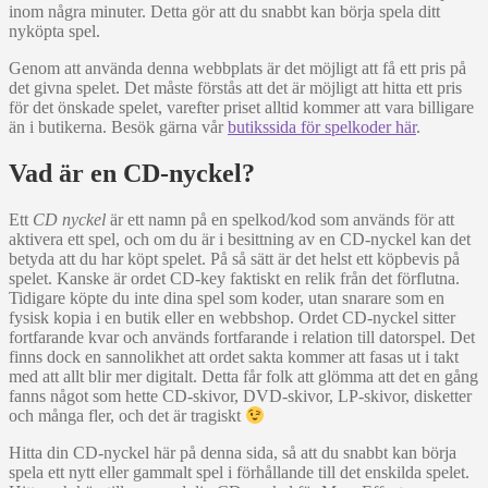
inom några minuter. Detta gör att du snabbt kan börja spela ditt
nyköpta spel.
Genom att använda denna webbplats är det möjligt att få ett pris på
det givna spelet. Det måste förstås att det är möjligt att hitta ett pris
för det önskade spelet, varefter priset alltid kommer att vara billigare
än i butikerna. Besök gärna vår
butikssida för spelkoder här
.
Vad är en CD-nyckel?
Ett
CD nyckel
är ett namn på en spelkod/kod som används för att
aktivera ett spel, och om du är i besittning av en CD-nyckel kan det
betyda att du har köpt spelet. På så sätt är det helst ett köpbevis på
spelet. Kanske är ordet CD-key faktiskt en relik från det förflutna.
Tidigare köpte du inte dina spel som koder, utan snarare som en
fysisk kopia i en butik eller en webbshop. Ordet CD-nyckel sitter
fortfarande kvar och används fortfarande i relation till datorspel. Det
finns dock en sannolikhet att ordet sakta kommer att fasas ut i takt
med att allt blir mer digitalt. Detta får folk att glömma att det en gång
fanns något som hette CD-skivor, DVD-skivor, LP-skivor, disketter
och många fler, och det är tragiskt
Hitta din CD-nyckel här på denna sida, så att du snabbt kan börja
spela ett nytt eller gammalt spel i förhållande till det enskilda spelet.