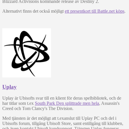
Blizzard Activisions kommande release av Destiny 2.
Alternativt finns det också möjligt
ett presentkort till Battle.net köps
.
Uplay
Uplay är Ubisofts svar till en klient för deras spelbibliotek, och de
har titlar som t.ex
South Park Den splittrade men hela
, Assassin's
Creed och Tom Clancy's The Division.
Med tjänsten är det möjligt att t.ex
anslut till Uplay PC och d
el i
Ubisofts forum, tillgång
Ubisoft Store, samt en
tillgång till klubben,
och även kontakt
Ubisoft kundsupport.
Tjänsten Uplay fungerar