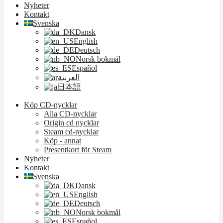
Nyheter
Kontakt
Svenska
Dansk
English
Deutsch
Norsk bokmål
Español
العربية
日本語
Köp CD-nycklar
Alla CD-nycklar
Origin cd nycklar
Steam cd-nycklar
Köp - annat
Presentkort för Steam
Nyheter
Kontakt
Svenska
Dansk
English
Deutsch
Norsk bokmål
Español