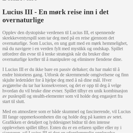
Lucius III - En mørk reise inn i det
overnaturlige
Opplev den dystopiske verdenen til Lucius III, et spennende
skrekkeventyrspill som tar deg med på en reise gjennom det
overnaturlige. Som Lucius, en ung gutt med en mørk hemmelighet,
må du navigere i en verden fylt med mystikk og ondskap. Spillet
utfordrer din evne til å tenke strategisk når du bruker dine
overnaturlige krefter til å manipulere og eliminere fiendene dine.
I Lucius III er du ikke bare en passiv deltaker; du har makt til å
endre historiens gang. Utforsk de skremmende omgivelsene og finn
skjulte ledetråder for å hjelpe deg med å nå dine mål. Hver
avgjørelse du tar har konsekvenser, og det er opp til deg å velge
hvordan du vil bruke dine evner. Spillet tilbyr en unik kombinasjon
av puslespill og stealth-elementer som vil holde deg engasjert fra
start til slutt.
Med en atmosfære som er både skummel og fascinerende, vil Lucius
III fange oppmerksomheten din og holde deg på kanten av setet.
Grafikken er detaljert og lyddesignet bidrar til den intense
opplevelsen spillet tilbyr. Enten du er en erfaren spiller eller ny i
sjangeren, vil Lucius III gi deg en uforglemmelig opplevelse.