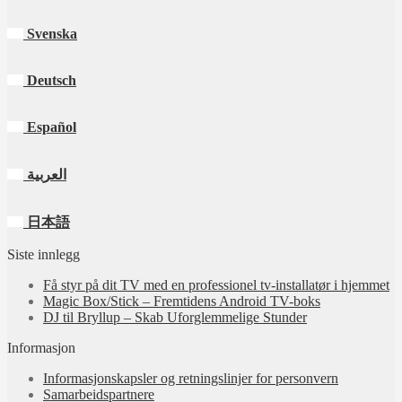
Svenska
Deutsch
Español
العربية
日本語
Siste innlegg
Få styr på dit TV med en professionel tv‑installatør i hjemmet
Magic Box/Stick – Fremtidens Android TV-boks
DJ til Bryllup – Skab Uforglemmelige Stunder
Informasjon
Informasjonskapsler og retningslinjer for personvern
Samarbeidspartnere