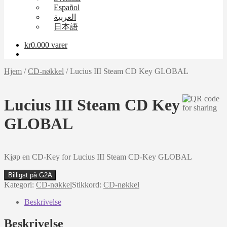
Español
العربية
日本語
kr
0.00
0 varer
Hjem
/
CD-nøkkel
/
Lucius III Steam CD Key GLOBAL
Lucius III Steam CD Key
GLOBAL
Kjøp en CD-Key for Lucius III Steam CD-Key GLOBAL
Billigst på G2A
Kategori:
CD-nøkkel
Stikkord:
CD-nøkkel
Beskrivelse
Beskrivelse