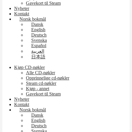
Gavekort til Steam
Nyheter
Kontakt
Norsk bokmål
Dansk
English
Deutsch
Svenska
Español
العربية
日本語
Kjøp CD-nøkler
Alle CD-nøkler
Opprinnelige cd-nøkler
Steam cd-nøkler
Kjøp - annet
Gavekort til Steam
Nyheter
Kontakt
Norsk bokmål
Dansk
English
Deutsch
Svenska