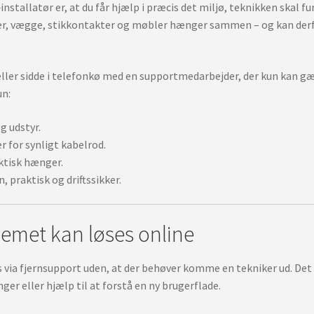
installatør er, at du får hjælp i præcis det miljø, teknikken skal
uter, vægge, stikkontakter og møbler hænger sammen – og kan derfo
 eller sidde i telefonkø med en supportmedarbejder, der kun kan g
un:
g udstyr.
r for synligt kabelrod.
aktisk hænger.
 praktisk og driftssikker.
lemet kan løses online
 via fjernsupport uden, at der behøver komme en tekniker ud. De
nger eller hjælp til at forstå en ny brugerflade.