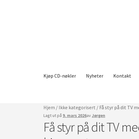
Hopp
Hopp
til
til
navigasjon
innholdet
Kjøp CD-nøkler
Nyheter
Kontakt
Hjem
/
Ikke kategorisert
/
Få styr på dit TV 
Lagt ut på
9. mars 2026
av
Jørgen
Få styr på dit TV me