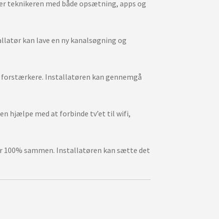
er teknikeren med både opsætning, apps og
tallatør kan lave en ny kanalsøgning og
ler forstærkere. Installatøren kan gennemgå
 hjælpe med at forbinde tv’et til wifi,
ller 100% sammen. Installatøren kan sætte det