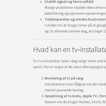
Stabilt signal og færre udfald
Mange problemer skyldes ikke selve tv
kabelføring og optimere opsætningen, 
Tidsbesparelse og mindre frustratio
I stedet for at bruge timer på at goog
og tit allerede samme dag, du ringer. 
Hvad kan en tv‑installa
En tv‑installatør laver i dag langt mere end
sport. Her er nogle af de mest efterspurgte o
Montering af tv på væg
Installatøren kan rådgive om den bedst
med et passende beslag.
Opsætning af tv‑boks, Apple TV, Chr
Uanset om du bruger YouSee, Stofa, W