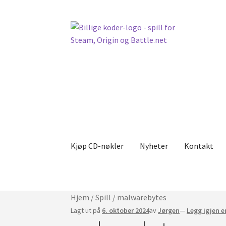
Hopp
Hopp
til
til
navigasjon
innholdet
Kjøp CD-nøkler
Nyheter
Kontakt
Hjem
/
Spill
/
malwarebytes
Lagt ut på
6. oktober 2024
av
Jørgen
—
Legg igjen 