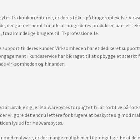
bytes fra konkurrenterne, er deres fokus på brugeroplevelse. Virks
de, der gør det nemt for alle at bruge deres produkter, uanset tek
 fra almindelige brugere til IT-professionelle.
support til deres kunder. Virksomheden har et dedikeret supportt
engagement i kundeservice har bidraget til at opbygge et stærkt
 både virksomheden og hinanden.
at udvikle sig, er Malwarebytes forpligtet til at forblive på fo
 der vil gøre det endnu lettere for brugere at beskytte sig mod ma
iden lys ud for Malwarebytes.
er mod malware, er der mange muligheder tilgængelige. En af de