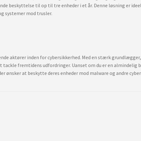
nde beskyttelse til op til tre enheder i et år. Denne løsning er ide
 og systemer mod trusler.
ende aktører inden for cybersikkerhed. Med en stærk grundlægger, 
t tackle fremtidens udfordringer. Uanset om du er en almindelig br
er ønsker at beskytte deres enheder mod malware og andre cybert