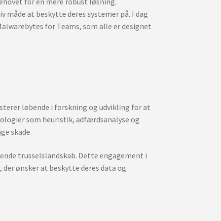
ehovet for en mere robust løsning.
iv måde at beskytte deres systemer på. I dag
alwarebytes for Teams, som alle er designet
terer løbende i forskning og udvikling for at
knologier som heuristik, adfærdsanalyse og
age skade.
ftende trusselslandskab. Dette engagement i
 der ønsker at beskytte deres data og