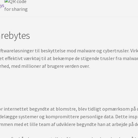
eys
arebytes
ftwareløsninger til beskyttelse mod malware og cybertrusler. Vir
t effektivt værktøj til at bekæmpe de stigende trusler fra malware
erhed, med millioner af brugere verden over.
vor internettet begyndte at blomstre, blev tidligt opmærksom på de
elægge systemer og kompromittere personlige data. Dette inspire
men med et lille team af udviklere begyndte han at arbejde på det