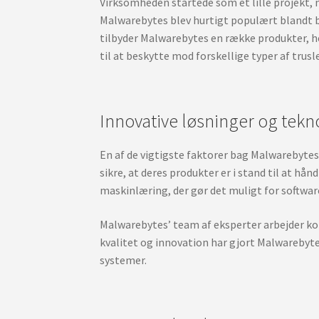
Virksomheden startede som et lille projekt,
Malwarebytes blev hurtigt populært blandt bå
tilbyder Malwarebytes en række produkter, 
til at beskytte mod forskellige typer af trusle
Innovative løsninger og tekn
En af de vigtigste faktorer bag Malwarebytes
sikre, at deres produkter er i stand til at h
maskinlæring, der gør det muligt for softwar
Malwarebytes’ team af eksperter arbejder kon
kvalitet og innovation har gjort Malwarebyte
systemer.