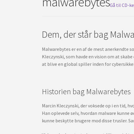
malwarebytes
Gå til CD-k
Dem, der står bag Malw
Malwarebytes er en af de mest anerkendte so
Kleczynski, som havde en vision om at skabe e
at blive en global spiller inden for cybersikk
Historien bag Malwarebytes
Marcin Kleczynski, der voksede op i en tid, h
Han oplevede selv, hvordan malware kunne ød
kunne beskytte brugere mod disse trusler. Sam