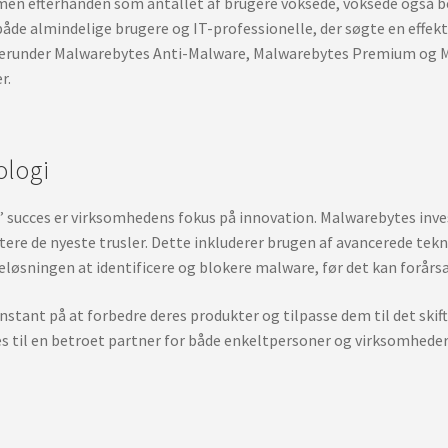
 men efterhånden som antallet af brugere voksede, voksede også b
de almindelige brugere og IT-professionelle, der søgte en effekt
herunder Malwarebytes Anti-Malware, Malwarebytes Premium og M
r.
ologi
’ succes er virksomhedens fokus på innovation. Malwarebytes inves
åndtere de nyeste trusler. Dette inkluderer brugen af avancerede te
eløsningen at identificere og blokere malware, før det kan forårs
stant på at forbedre deres produkter og tilpasse dem til det ski
s til en betroet partner for både enkeltpersoner og virksomheder,