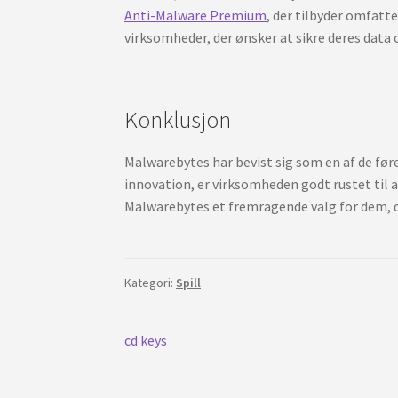
Anti-Malware Premium
, der tilbyder omfatte
virksomheder, der ønsker at sikre deres data
Konklusjon
Malwarebytes har bevist sig som en af de før
innovation, er virksomheden godt rustet til a
Malwarebytes et fremragende valg for dem, d
Kategori:
Spill
Innleggsnavigasjon
Forrige
cd keys
innlegg: