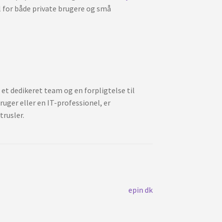
el for både private brugere og små
et dedikeret team og en forpligtelse til
uger eller en IT-professionel, er
rusler.
Neste
epin dk
innlegg: