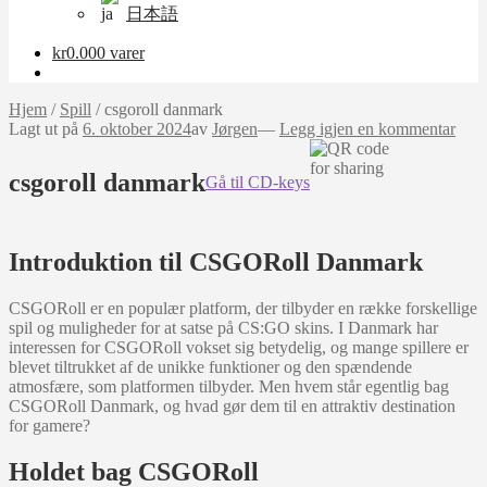
日本語
kr
0.00
0 varer
Hjem
/
Spill
/
csgoroll danmark
Lagt ut på
6. oktober 2024
av
Jørgen
—
Legg igjen en kommentar
csgoroll danmark
Gå til CD-keys
Introduktion til CSGORoll Danmark
CSGORoll er en populær platform, der tilbyder en række forskellige
spil og muligheder for at satse på CS:GO skins. I Danmark har
interessen for CSGORoll vokset sig betydelig, og mange spillere er
blevet tiltrukket af de unikke funktioner og den spændende
atmosfære, som platformen tilbyder. Men hvem står egentlig bag
CSGORoll Danmark, og hvad gør dem til en attraktiv destination
for gamere?
Holdet bag CSGORoll