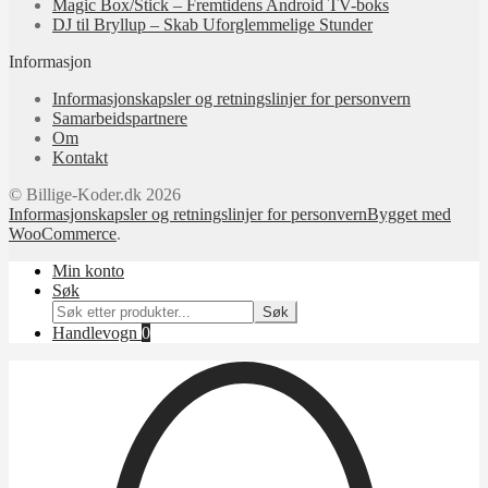
Magic Box/Stick – Fremtidens Android TV-boks
DJ til Bryllup – Skab Uforglemmelige Stunder
Informasjon
Informasjonskapsler og retningslinjer for personvern
Samarbeidspartnere
Om
Kontakt
© Billige-Koder.dk 2026
Informasjonskapsler og retningslinjer for personvern
Bygget med
WooCommerce
.
Min konto
Søk
Søk
Søk
etter:
Handlevogn
0