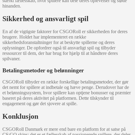
stærkt fællesskab, hvor spillere kan dele deres oplevelser og støtte
hinanden.
Sikkerhed og ansvarligt spil
En af de vigtigste faktorer for CSGORoll er sikkerheden for deres
brugere. Holdet har implementeret en række
sikkerhedsforanstaltninger for at beskytte spillerne og deres
oplysninger. De opfordrer også til ansvarligt spil og tilbyder
ressourcer til dem, der har brug for hjælp til at håndtere deres
spilvaner.
Betalingsmetoder og belønninger
CSGORoll tilbyder en række forskellige betalingsmetoder, der gør
det nemt for spillere at indbetale og hæve penge. Derudover har de
et belønningssystem, hvor spillere kan optjene bonusser og præmier
baseret på deres aktivitet på platformen. Dette tilskynder til
engagement og gør det sjovere at spille.
Konklusjon
CSGORoll Danmark er mere end bare en platform for at satse på
CS:GO skins; det er et fællesskab af passionerede spillere, der deler