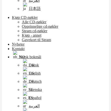
العربية
日本語
Kjøp CD-nøkler
Alle CD-nøkler
Opprinnelige cd-nøkler
Steam cd-nøkler
Kjøp - annet
Gavekort til Steam
Nyheter
Kontakt
Norsk bokmål
Dansk
English
Deutsch
Svenska
Español
العربية