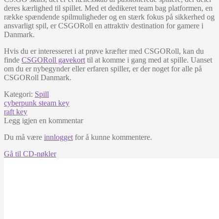
deres kærlighed til spillet. Med et dedikeret team bag platformen, en
række spændende spilmuligheder og en stærk fokus på sikkerhed og
ansvarligt spil, er CSGORoll en attraktiv destination for gamere i
Danmark.
Hvis du er interesseret i at prøve kræfter med CSGORoll, kan du
finde
CSGORoll gavekort
til at komme i gang med at spille. Uanset
om du er nybegynder eller erfaren spiller, er der noget for alle på
CSGORoll Danmark.
Kategori:
Spill
Innleggsnavigasjon
Forrige
cyberpunk steam key
innlegg:
Neste
raft key
innlegg:
Legg igjen en kommentar
Du må være
innlogget
for å kunne kommentere.
Gå til CD-nøkler