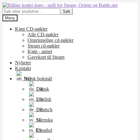
Hopp
Hopp
til
til
Søk
Søk
navigasjon
innholdet
etter:
Meny
Kjøp CD-nøkler
Alle CD-nøkler
Opprinnelige cd-nøkler
Steam cd-nøkler
Kjøp - annet
Gavekort til Steam
Nyheter
Kontakt
Norsk bokmål
Dansk
English
Deutsch
Svenska
Español