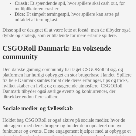
Crash:
Et spændende spil, hvor spillere skal cash out, før
multiplikatoren crasher.
Dice:
Et simpelt terningespil, hvor spillere kan satse på
udfaldet af terningkast.
Disse spil er designet til at være lette at forstå, men de tilbyder også
dybde og strategi, som er tiltalende for mere erfarne spillere.
CSGORoll Danmark: En voksende
community
Den danske gaming-community har taget CSGORoll til sig, og
platformen har hurtigt opbygget en stor brugerbase i landet. Spillere
fra hele Danmark samles for at dele deres erfaringer, tips og tricks,
hvilket skaber en livlig og engagerende atmosfære. CSGORoll
Danmark tilbyder også særlige events og konkurrencer, der
tiltrækker endnu flere spillere.
Sociale medier og fællesskab
Holdet bag CSGORoll er også aktive på sociale medier, hvor de
interagerer med deres brugere og holder dem opdateret om nye
funktioner og events. Dette engagement hjælper med at opbygge et