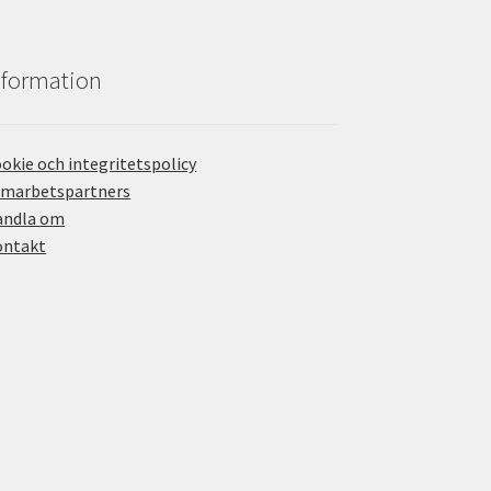
nformation
okie och integritetspolicy
amarbetspartners
andla om
ontakt