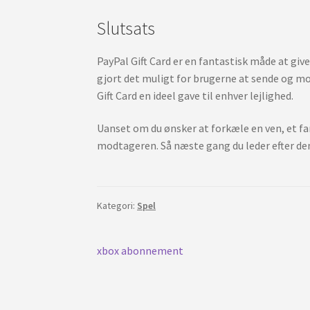
Slutsats
PayPal Gift Card er en fantastisk måde at give
gjort det muligt for brugerne at sende og mo
Gift Card en ideel gave til enhver lejlighed.
Uanset om du ønsker at forkæle en ven, et fam
modtageren. Så næste gang du leder efter den p
Kategori:
Spel
Inläggsnavigering
Tidigare
xbox abonnement
inlägg: