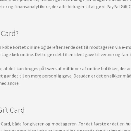
r og finansanalytikere, der alle bidrager til at gøre PayPal Gift Ca
 Card?
n købe kortet online og derefter sende det til modtageren via e-m
tage køb online. Dette gør det til en ideel gave til venner og famil
er, at det kan bruges på tværs af millioner af online butikker, der
lket gør det til en mere personlig gave. Desuden er det en sikker m
med andre.
ift Card
 Card, både for giveren og modtageren. For det første er det en hu
ik, kan giveren blot købe et kort online og sende det direkte til m