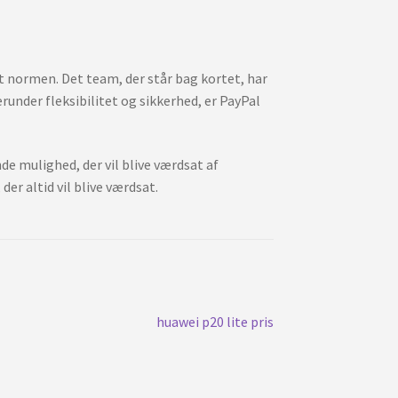
vet normen. Det team, der står bag kortet, har
under fleksibilitet og sikkerhed, er PayPal
de mulighed, der vil blive værdsat af
der altid vil blive værdsat.
Nästa
huawei p20 lite pris
inlägg: