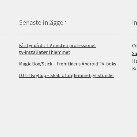
Senaste inläggen
I
Få styr på dit TV med en professionel
Co
tv‑installatør i hjemmet
S
H
Magic Box/Stick – Fremtidens Android TV-boks
K
DJ til Bryllup – Skab Uforglemmelige Stunder