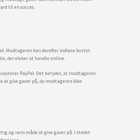
rd til en succes.
ail. Modtageren kan derefter indløse kortet
ie, der elsker at handle online.
 accepterer PayPal. Det betyder, at modtageren
åde at give gaver på, da modtageren ikke
rtig og nem måde at give gaver på. I stedet
odtageren.