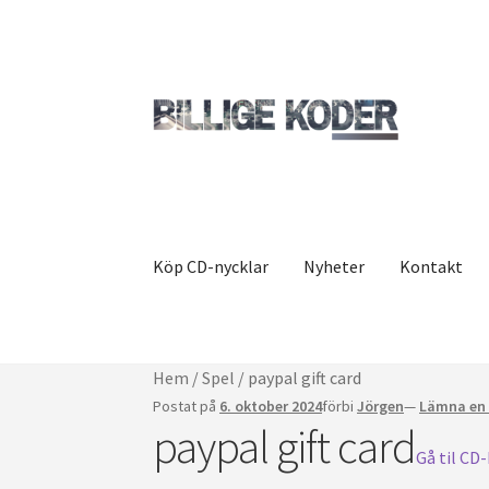
Hoppa
Hoppa
till
till
navigering
innehållet
Köp CD-nycklar
Nyheter
Kontakt
Hem
/
Spel
/
paypal gift card
Postat på
6. oktober 2024
förbi
Jörgen
—
Lämna en
paypal gift card
Gå til CD