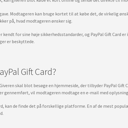
 gave. Modtageren kan bruge kortet til at købe det, de virkelig øns
sikker på, hvad modtageren ønsker sig.
er kendt for sine høje sikkerhedsstandarder, og PayPal Gift Card er
ger er beskyttede.
yPal Gift Card?
. Giveren skal blot besøge en hjemmeside, der tilbyder PayPal Gift
er gennemført, vil modtageren modtage en e-mail med oplysninge
rd, kan de finde det på forskellige platforme. En af de mest populæ
d.