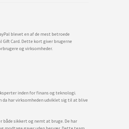
PayPal blevet en af de mest betroede
 Gift Card. Dette kort giver brugerne
forbrugere og virksomheder.
eksperter inden for finans og teknologi.
da har virksomheden udviklet sig til at blive
er både sikkert og nemt at bruge. De har
e og modtage gaver uden besvær. Dette team