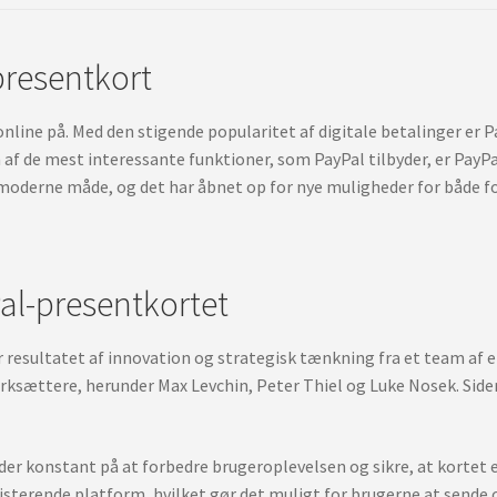
-presentkort
nline på. Med den stigende popularitet af digitale betalinger er 
f de mest interessante funktioner, som PayPal tilbyder, er PayPal
g moderne måde, og det har åbnet op for nye muligheder for både 
l-presentkortet
 er resultatet af innovation og strategisk tænkning fra et team af 
rksættere, herunder Max Levchin, Peter Thiel og Luke Nosek. Siden 
jder konstant på at forbedre brugeroplevelsen og sikre, at kortet 
sisterende platform, hvilket gør det muligt for brugerne at send