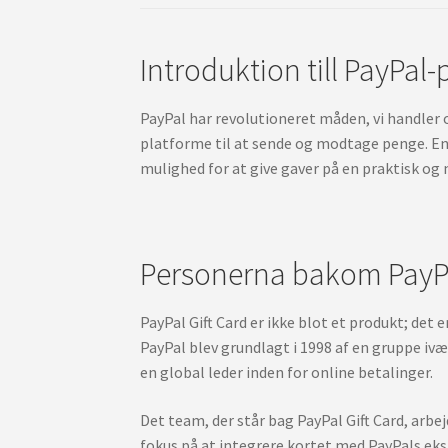
Introduktion till PayPal
PayPal har revolutioneret måden, vi handler o
platforme til at sende og modtage penge. En a
mulighed for at give gaver på en praktisk o
Personerna bakom PayPa
PayPal Gift Card er ikke blot et produkt; det
PayPal blev grundlagt i 1998 af en gruppe ivæ
en global leder inden for online betalinger.
Det team, der står bag PayPal Gift Card, arbe
fokus på at integrere kortet med PayPals ek