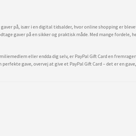
 gaver på, især i en digital tidsalder, hvor online shopping er ble
dtage gaver på en sikker og praktisk måde. Med mange fordele, her
iliemedlem eller endda dig selv, er PayPal Gift Card en fremragen
erfekte gave, overvej at give et PayPal Gift Card – det er en gave, 