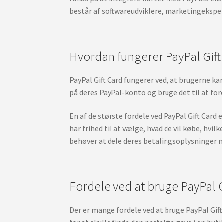
består af softwareudviklere, marketingeksperte
Hvordan fungerer PayPal Gift
PayPal Gift Card fungerer ved, at brugerne ka
på deres PayPal-konto og bruge det til at fore
En af de største fordele ved PayPal Gift Card 
har frihed til at vælge, hvad de vil købe, hvi
behøver at dele deres betalingsoplysninger 
Fordele ved at bruge PayPal G
Der er mange fordele ved at bruge PayPal Gift
for at skulle finde den perfekte gave i en but