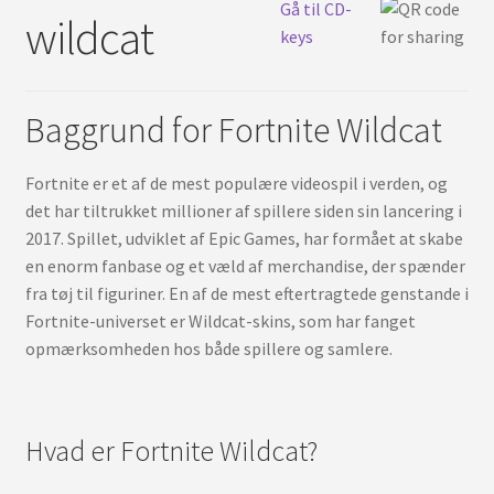
Svenska
Gå til CD-
wildcat
keys
Baggrund for Fortnite Wildcat
Fortnite er et af de mest populære videospil i verden, og
det har tiltrukket millioner af spillere siden sin lancering i
2017. Spillet, udviklet af Epic Games, har formået at skabe
en enorm fanbase og et væld af merchandise, der spænder
fra tøj til figuriner. En af de mest eftertragtede genstande i
Fortnite-universet er Wildcat-skins, som har fanget
opmærksomheden hos både spillere og samlere.
Hvad er Fortnite Wildcat?