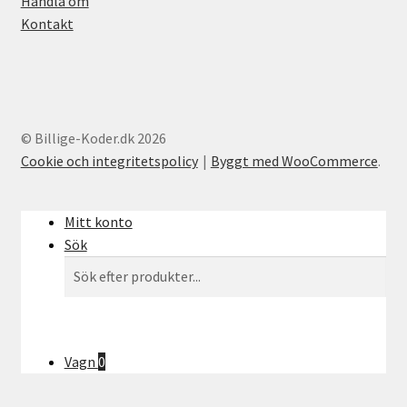
Handla om
Kontakt
© Billige-Koder.dk 2026
Cookie och integritetspolicy
Byggt med WooCommerce
.
Mitt konto
Sök
Söka
Sök
efter:
Vagn
0