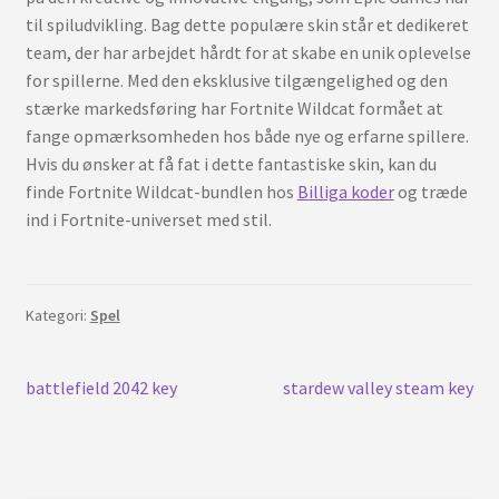
til spiludvikling. Bag dette populære skin står et dedikeret
team, der har arbejdet hårdt for at skabe en unik oplevelse
for spillerne. Med den eksklusive tilgængelighed og den
stærke markedsføring har Fortnite Wildcat formået at
fange opmærksomheden hos både nye og erfarne spillere.
Hvis du ønsker at få fat i dette fantastiske skin, kan du
finde Fortnite Wildcat-bundlen hos
Billiga koder
og træde
ind i Fortnite-universet med stil.
Kategori:
Spel
Inläggsnavigering
Tidigare
Nästa
battlefield 2042 key
stardew valley steam key
inlägg:
inlägg: