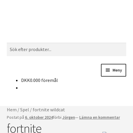
Hoppa
Hoppa
Sök
till
till
navigering
innehållet
Söka
efter:
Meny
DKK
0.00
0 föremål
Köp CD-nycklar
Nyheter
Hem
/
Spel
/
fortnite wildcat
Kontakt
Postat på
6. oktober 2024
förbi
Jörgen
—
Lämna en kommentar
fortnite