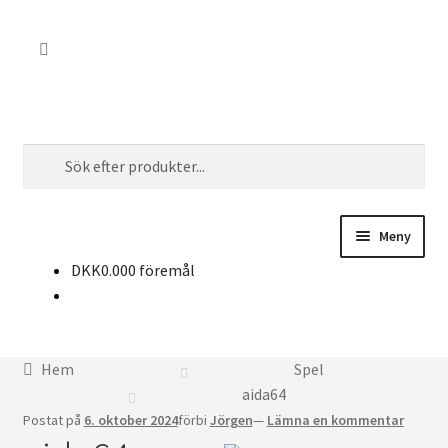
Hoppa
Hoppa
Sök
till
till
navigering
innehållet
Söka
efter:
Meny
DKK
0.00
0 föremål
Köp CD-nycklar
Nyheter
Hem
Spel
Kontakt
aida64
Postat på
6. oktober 2024
förbi
Jörgen
—
Lämna en kommentar