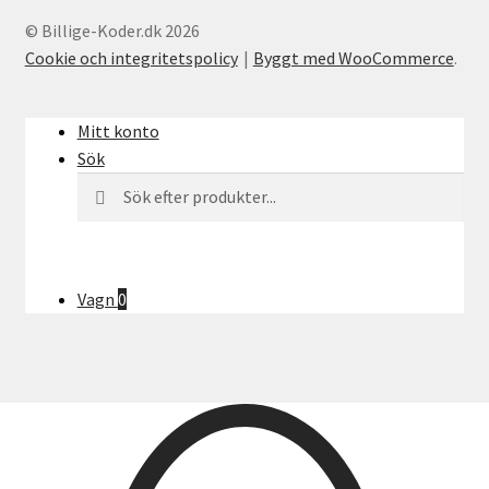
© Billige-Koder.dk 2026
Cookie och integritetspolicy
Byggt med WooCommerce
.
Mitt konto
Sök
Söka
Sök
efter:
Vagn
0