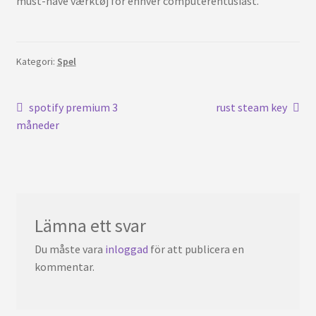
must-have værktøj for enhver computerentusiast.
Kategori:
Spel
Inläggsnavigering
Tidigare
Nästa
spotify premium 3
rust steam key
inlägg:
inlägg:
måneder
Lämna ett svar
Du måste vara
inloggad
för att publicera en
kommentar.