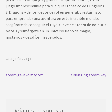
juego imprescindible para cualquier fanático de Dungeons
& Dragons y de los juegos de rol en general. Si estás listo
para emprender una aventura en este increíble mundo,
asegúrate de conseguir el tuyo.
Clave de Steam de Baldur's
Gate 3
y sumérgete en un universo lleno de magia,
misterios y desafíos inesperados.
Categoría:
Juego
Navegación
Publicación
Próxima
steam gavekort føtex
elden ring steam key
anterior:
publicación:
de
entradas
Deja una respuesta