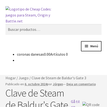
Saltar
Saltar
Buscar
a
al
la
contenido
navegación
Buscar:
Menú
coronas danesas
0.00
Artículos 0
Comprar claves de CD
Noticias
Hogar
/
Juego
/
Clave de Steam de Baldur's Gate 3
Contacto
Publicado en
6. octubre 2024
por
Jórgen
—
Deja un comentario
Clave de Steam
Español
de Baldur's Gate
Gå til