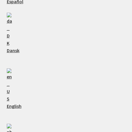
Español
Dansk
English