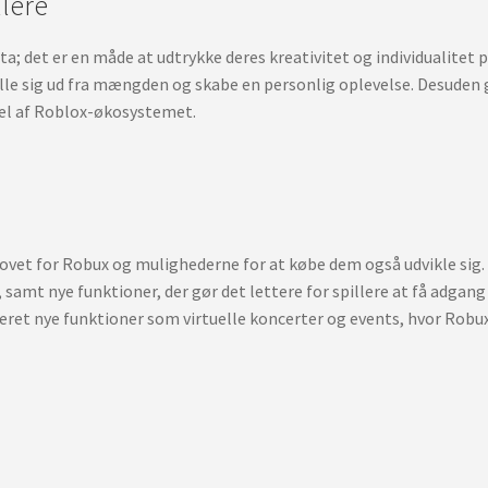
llere
ta; det er en måde at udtrykke deres kreativitet og individualitet
kille sig ud fra mængden og skabe en personlig oplevelse. Desuden 
 del af Roblox-økosystemet.
et for Robux og mulighederne for at købe dem også udvikle sig. Det
amt nye funktioner, der gør det lettere for spillere at få adgang t
eret nye funktioner som virtuelle koncerter og events, hvor Robux 