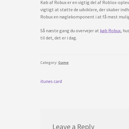
Køb af Robux er en vigtig del af Roblox-oplev
vigtigt at støtte de udviklere, der skaber indh
Robux en nøglekomponent i at få mest muligt
Så næste gang du overvejer at
køb Robux
, hu
til det, det er i dag.
Category:
Game
Post
Previous
itunes card
post:
navigation
Leave a Reply