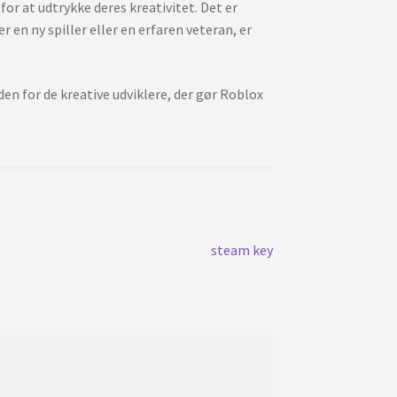
or at udtrykke deres kreativitet. Det er
r en ny spiller eller en erfaren veteran, er
den for de kreative udviklere, der gør Roblox
Next
steam key
post: