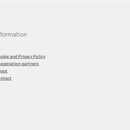
nformation
okie and Privacy Policy
operation partners
bout
ontact