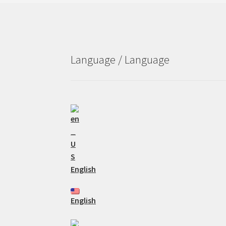
Language / Language
English
English