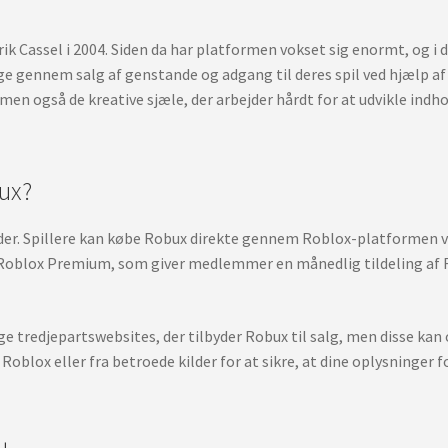
k Cassel i 2004. Siden da har platformen vokset sig enormt, og i da
nge gennem salg af genstande og adgang til deres spil ved hjælp af
men også de kreative sjæle, der arbejder hårdt for at udvikle indho
ux?
der. Spillere kan købe Robux direkte gennem Roblox-platformen ve
Roblox Premium, som giver medlemmer en månedlig tildeling af 
e tredjepartswebsites, der tilbyder Robux til salg, men disse kan 
oblox eller fra betroede kilder for at sikre, at dine oplysninger fo