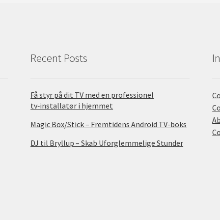
Recent Posts
I
Få styr på dit TV med en professionel
Co
tv‑installatør i hjemmet
Co
A
Magic Box/Stick – Fremtidens Android TV-boks
C
DJ til Bryllup – Skab Uforglemmelige Stunder