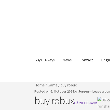
Skip
Skip
to
to
navigation
content
Buy CD-keys
News
Contact
Engl
Home
/
Game
/
buy robux
Posted on
6. October 2024
by
Jorgen
—
Leave a c
buy robux
Gå til CD-keys