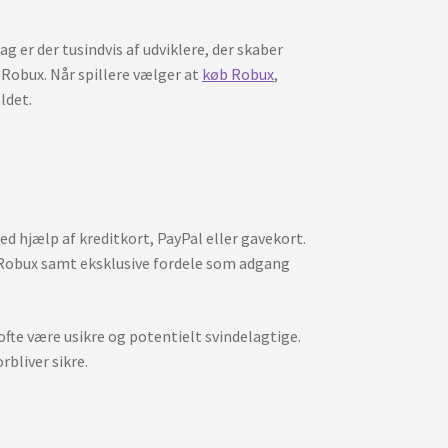
g er der tusindvis af udviklere, der skaber
 Robux. Når spillere vælger at
køb Robux
,
ldet.
d hjælp af kreditkort, PayPal eller gavekort.
Robux samt eksklusive fordele som adgang
ofte være usikre og potentielt svindelagtige.
rbliver sikre.