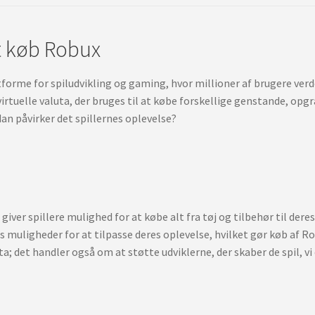
t køb Robux
orme for spiludvikling og gaming, hvor millioner af brugere verden
virtuelle valuta, der bruges til at købe forskellige genstande, opg
n påvirker det spillernes oplevelse?
 giver spillere mulighed for at købe alt fra tøj og tilbehør til dere
 muligheder for at tilpasse deres oplevelse, hvilket gør køb af Rob
; det handler også om at støtte udviklerne, der skaber de spil, vi 