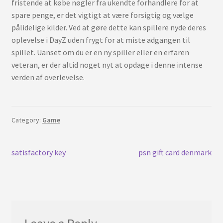
fristende at købe nøgler fra ukendte forhandlere for at
spare penge, er det vigtigt at være forsigtig og vælge
pålidelige kilder. Ved at gøre dette kan spillere nyde deres
oplevelse i DayZ uden frygt for at miste adgangen til
spillet. Uanset om du er en ny spiller eller en erfaren
veteran, er der altid noget nyt at opdage i denne intense
verden af overlevelse.
Category:
Game
Post
Previous
Next
satisfactory key
psn gift card denmark
post:
post:
navigation