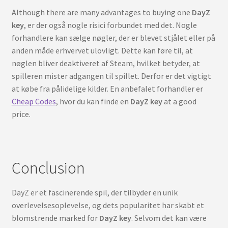
Although there are many advantages to buying one
DayZ
key
, er der også nogle risici forbundet med det. Nogle
forhandlere kan sælge nøgler, der er blevet stjålet eller på
anden måde erhvervet ulovligt. Dette kan føre til, at
nøglen bliver deaktiveret af Steam, hvilket betyder, at
spilleren mister adgangen til spillet. Derfor er det vigtigt
at købe fra pålidelige kilder. En anbefalet forhandler er
Cheap Codes
, hvor du kan finde en
DayZ key
at a good
price.
Conclusion
DayZ er et fascinerende spil, der tilbyder en unik
overlevelsesoplevelse, og dets popularitet har skabt et
blomstrende marked for
DayZ key
. Selvom det kan være