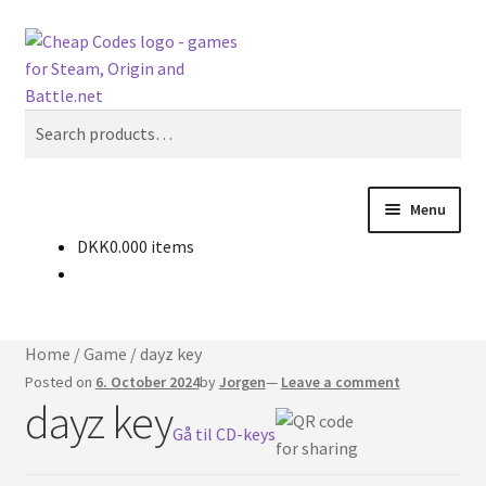
Skip
Skip
Search
to
to
navigation
content
Search
for:
Menu
DKK
0.00
0 items
Buy CD-keys
News
Home
/
Game
/
dayz key
Contact
Posted on
6. October 2024
by
Jorgen
—
Leave a comment
dayz key
Gå til CD-keys
English