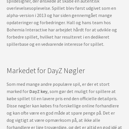
spildesigner, der ønskede at skabe en autentisk
overlevelsesoplevelse. Spillet blev først udgivet som en
alpha-version i 2013 og har siden gennemgået mange
opdateringer og forbedringer. Hall og hans team hos
Bohemia Interactive har arbejdet hårdt for at udvikle og
forbedre spillet, hvilket har resulteret i en dedikeret
spillerbase og en vedvarende interesse for spillet.
Markedet for DayZ Nøgler
Som med mange andre populære spil, er der et stort
marked for
DayZ key
, som gør det muligt for spillere at
købe spillet til en lavere pris end den officielle detailpris.
Disse nøgler kan købes fra forskellige online forhandlere
og kan ofte være en god måde at spare penge på. Det er
dog vigtigt at være opmærksom på, at ikke alle
forhandlere er lige troværdige, og det er altid en god idé at