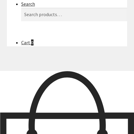
Search
Search
Search
for:
Cart
0