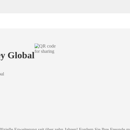
y Global
al
fizielle Erweiterung seit über zehn Jahren! Fordern Sie Ihre Freunde 