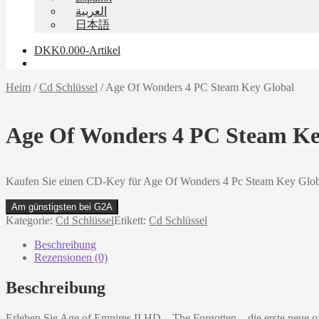
العربية
日本語
DKK
0.00
0-Artikel
Heim
/
Cd Schlüssel
/
Age Of Wonders 4 PC Steam Key Global
Age Of Wonders 4 PC Steam Ke
Kaufen Sie einen CD-Key für Age Of Wonders 4 Pc Steam Key Glob
Am günstigsten bei G2A
Kategorie:
Cd Schlüssel
Etikett:
Cd Schlüssel
Beschreibung
Rezensionen (0)
Beschreibung
Erleben Sie Age of Empires II HD – The Forgotten – die erste neue of