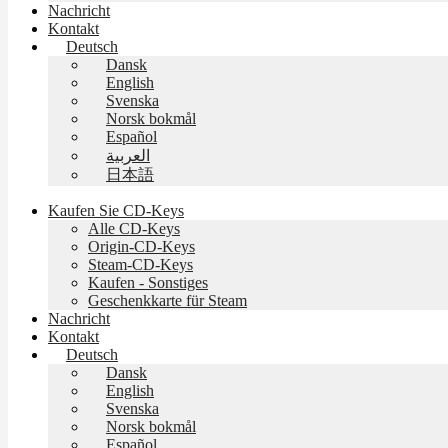
Nachricht
Kontakt
Deutsch
Dansk
English
Svenska
Norsk bokmål
Español
العربية
日本語
Kaufen Sie CD-Keys
Alle CD-Keys
Origin-CD-Keys
Steam-CD-Keys
Kaufen - Sonstiges
Geschenkkarte für Steam
Nachricht
Kontakt
Deutsch
Dansk
English
Svenska
Norsk bokmål
Español