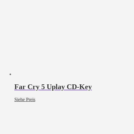
Far Cry 5 Uplay CD-Key
Siehe Preis