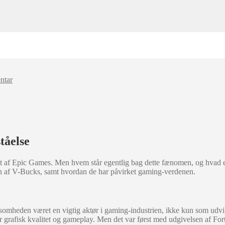
ntar
tåelse
klet af Epic Games. Men hvem står egentlig bag dette fænomen, og hvad e
gen af V-Bucks, samt hvordan de har påvirket gaming-verdenen.
somheden været en vigtig aktør i gaming-industrien, ikke kun som udv
grafisk kvalitet og gameplay. Men det var først med udgivelsen af Fortn