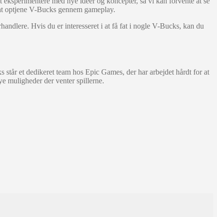
at eksperimentere med nye ideer og koncepter, så vi kan forvente at se
 at optjene V-Bucks gennem gameplay.
dlere. Hvis du er interesseret i at få fat i nogle V-Bucks, kan du
s står et dedikeret team hos Epic Games, der har arbejdet hårdt for at
e muligheder der venter spillerne.