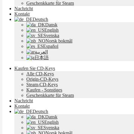
Geschenkkarte für Steam
Nachricht
Kontakt
Deutsch
Dansk
English
Svenska
Norsk bokmål
Español
العربية
日本語
Kaufen Sie CD-Keys
Alle CD-Keys
Origin-CD-Keys
Steam-CD-Keys
Kaufen - Sonstiges
Geschenkkarte für Steam
Nachricht
Kontakt
Deutsch
Dansk
English
Svenska
Norsk bokmål