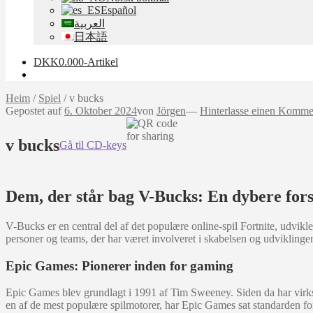
Español
العربية
日本語
DKK
0.00
0-Artikel
Heim
/
Spiel
/
v bucks
Gepostet auf
6. Oktober 2024
von
Jörgen
—
Hinterlasse einen Komme
v bucks
Gå til CD-keys
Dem, der står bag V-Bucks: En dybere fors
V-Bucks er en central del af det populære online-spil Fortnite, udvi
personer og teams, der har været involveret i skabelsen og udviklin
Epic Games: Pionerer inden for gaming
Epic Games blev grundlagt i 1991 af Tim Sweeney. Siden da har virk
en af de mest populære spilmotorer, har Epic Games sat standarden for 