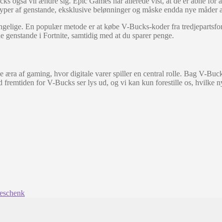
ucks også vil ændre sig. Epic Games har allerede vist, at de er åbne for 
 typer af genstande, eksklusive belønninger og måske endda nye måder
elige. En populær metode er at købe V-Bucks-koder fra tredjepartsforhan
de genstande i Fortnite, samtidig med at du sparer penge.
 æra af gaming, hvor digitale varer spiller en central rolle. Bag V-Buck
emtiden for V-Bucks ser lys ud, og vi kan kun forestille os, hvilke ny
Geschenk