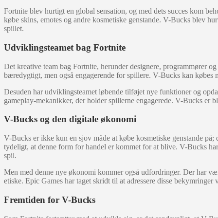
Fortnite blev hurtigt en global sensation, og med dets succes kom behov
købe skins, emotes og andre kosmetiske genstande. V-Bucks blev hurtigt 
spillet.
Udviklingsteamet bag Fortnite
Det kreative team bag Fortnite, herunder designere, programmører og 
bæredygtigt, men også engagerende for spillere. V-Bucks kan købes me
Desuden har udviklingsteamet løbende tilføjet nye funktioner og opda
gameplay-mekanikker, der holder spillerne engagerede. V-Bucks er blev
V-Bucks og den digitale økonomi
V-Bucks er ikke kun en sjov måde at købe kosmetiske genstande på; de re
tydeligt, at denne form for handel er kommet for at blive. V-Bucks har
spil.
Men med denne nye økonomi kommer også udfordringer. Der har været 
etiske. Epic Games har taget skridt til at adressere disse bekymringer 
Fremtiden for V-Bucks