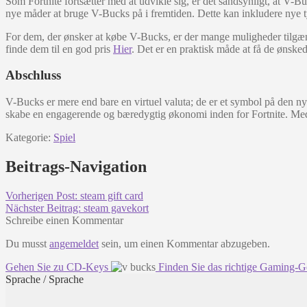
Som Fortnite fortsætter med at udvikle sig, er det sandsynligt, at V-B
nye måder at bruge V-Bucks på i fremtiden. Dette kan inkludere nye
For dem, der ønsker at købe V-Bucks, er der mange muligheder tilgæng
finde dem til en god pris
Hier
. Det er en praktisk måde at få de ønske
Abschluss
V-Bucks er mere end bare en virtuel valuta; de er et symbol på den nye
skabe en engagerende og bæredygtig økonomi inden for Fortnite. Med fr
Kategorie:
Spiel
Beitrags-Navigation
Vorherigen Post:
steam gift card
Nächster Beitrag:
steam gavekort
Schreibe einen Kommentar
Du musst
angemeldet
sein, um einen Kommentar abzugeben.
Gehen Sie zu CD-Keys
Finden Sie das richtige Gaming-
Sprache / Sprache