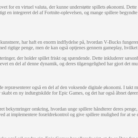
et for en virtuel valuta, der kunne understøtte spillets økonomi. Dette 
en integreret del af Fortnite-oplevelsen, og mange spillere begyndte at 
kunstnere, har haft en enorm indflydelse på, hvordan V-Bucks fungerer 
d rigtige penge, men de kan også optjenes gennem gameplay, hvilket giv
teringer, der holder spillet friskt og spændende. Dette inkluderer sæs
et en del af denne dynamik, og deres tilgængelighed har gjort det mulig
præsenterer også en del af den voksende digitale økonomi. I takt med at 
 skabt en ny indtægtskilde for Epic Games, og det har også åbnet dørene
bekymringer omkring, hvordan unge spillere håndterer deres penge, og
ved at implementere forældrekontrol og give spillere mulighed for at se 