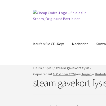
Zur
Zum
Navigation
Inhalt
springen
springen
Kaufen Sie CD-Keys
Nachricht
Konta
Heim
/
Spiel
/
steam gavekort fysisk
Gepostet auf
6. Oktober 2024
von
Jörgen
—
Hinter
steam gavekort fysi