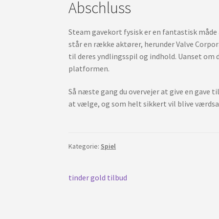
Abschluss
Steam gavekort fysisk er en fantastisk måde 
står en række aktører, herunder Valve Corpor
til deres yndlingsspil og indhold. Uanset om 
platformen.
Så næste gang du overvejer at give en gave ti
at vælge, og som helt sikkert vil blive værds
Kategorie:
Spiel
Beitrags-
Vorherigen
tinder gold tilbud
Post:
Navigation