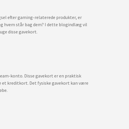
sel efter gaming-relaterede produkter, er
og hvem står bag dem? I dette blogindlæg vil
uge disse gavekort.
 Steam-konto. Disse gavekort er en praktisk
ge et kreditkort. Det fysiske gavekort kan være
købe.