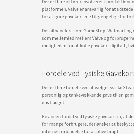
Der er flere aktører involveret i produktion
platformen. Valve er ansvarlig for at udste
for at gøre gavekortene tilgængelige for fo
Detailhandlere som GameStop, Walmart og Am
som mellemled mellem Valve og forbrugerne, 
muligheden for at købe gavekort digitalt, hv
Fordele ved Fysiske Gavekor
Der er flere fordele ved at vælge fysiske Stea
personlig og tankevækkende gave til en gamer
ens budget.
En anden fordel ved fysiske gavekort er, at 
for mange forbrugere, der ønsker at beskytte 
internetforbindelse for at blive brugt.