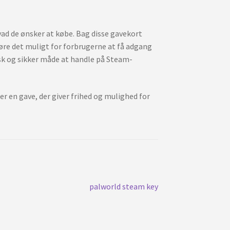
vad de ønsker at købe. Bag disse gavekort
øre det muligt for forbrugerne at få adgang
tisk og sikker måde at handle på Steam-
r en gave, der giver frihed og mulighed for
Nächster
palworld steam key
Beitrag: