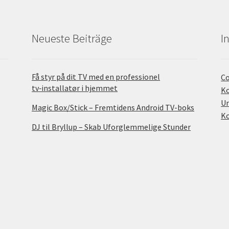
Neueste Beiträge
I
Få styr på dit TV med en professionel
Co
tv‑installatør i hjemmet
Ko
U
Magic Box/Stick – Fremtidens Android TV-boks
K
DJ til Bryllup – Skab Uforglemmelige Stunder