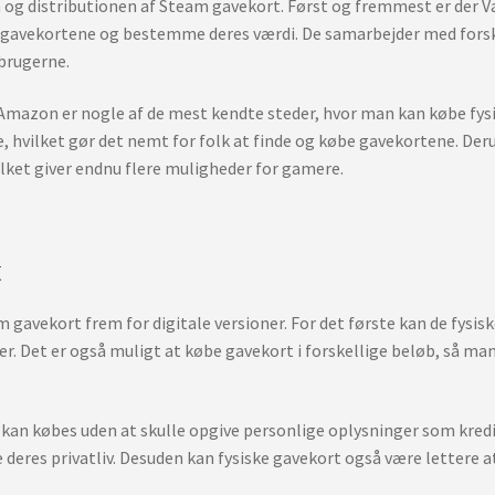
en og distributionen af Steam gavekort. Først og fremmest er der 
de gavekortene og bestemme deres værdi. De samarbejder med fors
rbrugerne.
azon er nogle af de mest kendte steder, hvor man kan købe fysi
hvilket gør det nemt for folk at finde og købe gavekortene. Der
ilket giver endnu flere muligheder for gamere.
t
m gavekort frem for digitale versioner. For det første kan de fysisk
. Det er også muligt at købe gavekort i forskellige beløb, så man
de kan købes uden at skulle opgive personlige oplysninger som kre
deres privatliv. Desuden kan fysiske gavekort også være lettere at