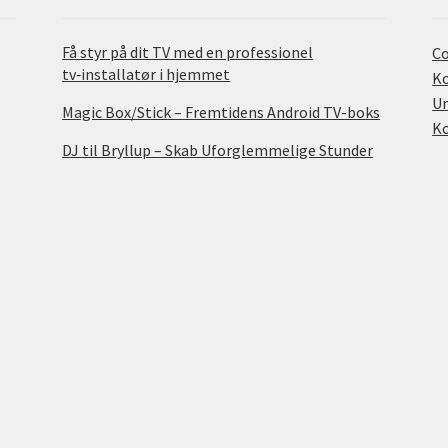
Få styr på dit TV med en professionel
Co
tv‑installatør i hjemmet
Ko
U
Magic Box/Stick – Fremtidens Android TV-boks
K
DJ til Bryllup – Skab Uforglemmelige Stunder