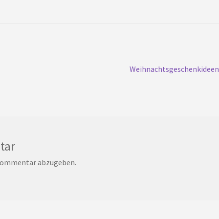
Nächster
Weihnachtsgeschenkideen 
Beitrag:
tar
 Kommentar abzugeben.