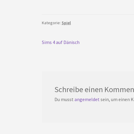
Kategorie:
Spiel
Beitrags-
Vorherigen
Sims 4 auf Dänisch
Post:
Navigation
Schreibe einen Kommen
Du musst
angemeldet
sein, um einen