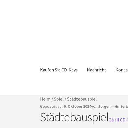
Zur
Zum
Navigation
Inhalt
springen
springen
Kaufen Sie CD-Keys
Nachricht
Konta
Heim
/
Spiel
/
Städtebauspiel
Gepostet auf
6. Oktober 2024
von
Jörgen
—
Hinter
Städtebauspiel
Gå til CD-