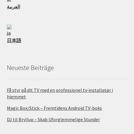
العربية
日本語
Neueste Beiträge
Få styr på dit TV med en professionel tv‑installatør i
hjemmet
Magic Box/Stick – Fremtidens Android TV-boks
DJ til Bryllup – Skab Uforglemmelige Stunder