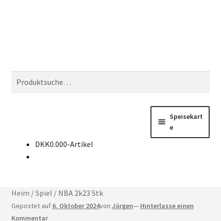
Zur
Zum
Suchen
Navigation
Inhalt
springen
springen
Suchen
nach:
Speisekart
e
DKK
0.00
0-Artikel
Kaufen Sie CD-Keys
Nachricht
Heim
/
Spiel
/
NBA 2k23 Stk
Kontakt
Gepostet auf
6. Oktober 2024
von
Jörgen
—
Hinterlasse einen
Kommentar