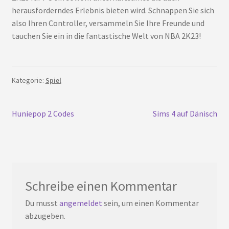
herausforderndes Erlebnis bieten wird. Schnappen Sie sich
also Ihren Controller, versammeln Sie Ihre Freunde und
tauchen Sie ein in die fantastische Welt von NBA 2K23!
Kategorie:
Spiel
Beitrags-
Vorherigen
Nächster
Huniepop 2 Codes
Sims 4 auf Dänisch
Post:
Beitrag:
Navigation
Schreibe einen Kommentar
Du musst
angemeldet
sein, um einen Kommentar
abzugeben.