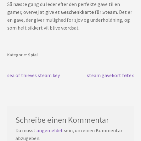
Så næste gang du leder efter den perfekte gave til en
gamer, overvej at give et
Geschenkkarte für Steam
. Det er
en gave, der giver mulighed for sjov og underholdning, og
som helt sikkert vil blive værdsat.
Kategorie:
Spiel
Beitrags-
Vorherigen
Nächster
sea of thieves steam key
steam gavekort føtex
Post:
Beitrag:
Navigation
Schreibe einen Kommentar
Du musst
angemeldet
sein, um einen Kommentar
abzugeben.