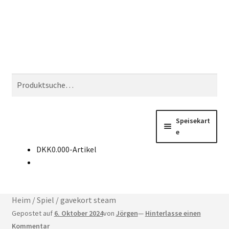
Zur
Zum
Suchen
Navigation
Inhalt
springen
springen
Suchen
nach:
Speisekart
e
DKK
0.00
0-Artikel
Unter
Kaufen Sie CD-Keys
auskl
Nachricht
Heim
/
Spiel
/
gavekort steam
Kontakt
Gepostet auf
6. Oktober 2024
von
Jörgen
—
Hinterlasse einen
Kommentar