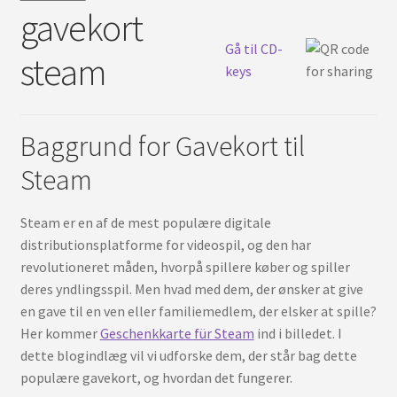
Unter
gavekort
Deutsch
auskl
Gå til CD-
steam
keys
Baggrund for Gavekort til
Steam
Steam er en af de mest populære digitale
distributionsplatforme for videospil, og den har
revolutioneret måden, hvorpå spillere køber og spiller
deres yndlingsspil. Men hvad med dem, der ønsker at give
en gave til en ven eller familiemedlem, der elsker at spille?
Her kommer
Geschenkkarte für Steam
ind i billedet. I
dette blogindlæg vil vi udforske dem, der står bag dette
populære gavekort, og hvordan det fungerer.