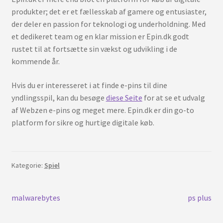
produkter; det er et fællesskab af gamere og entusiaster,
der deler en passion for teknologi og underholdning. Med
et dedikeret team og en klar mission er Epin.dk godt
rustet til at fortsætte sin vækst og udvikling i de
kommende år.
Hvis du er interesseret i at finde e-pins til dine
yndlingsspil, kan du besøge
diese Seite
for at se et udvalg
af Webzen e-pins og meget mere. Epin.dk er din go-to
platform for sikre og hurtige digitale køb.
Kategorie:
Spiel
Beitrags-
Vorherigen
Nächster
malwarebytes
ps plus
Post:
Beitrag:
Navigation