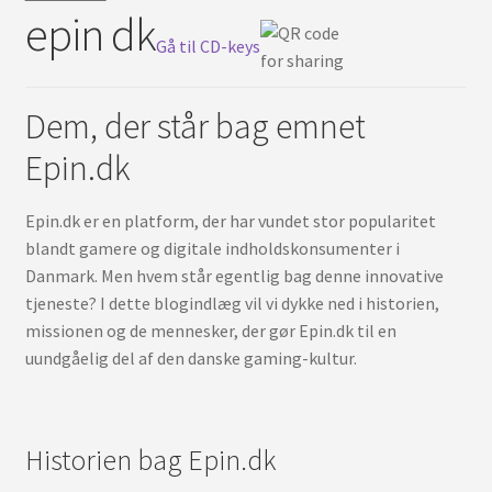
epin dk
Deutsch
Gå til CD-keys
Dem, der står bag emnet
Epin.dk
Epin.dk er en platform, der har vundet stor popularitet
blandt gamere og digitale indholdskonsumenter i
Danmark. Men hvem står egentlig bag denne innovative
tjeneste? I dette blogindlæg vil vi dykke ned i historien,
missionen og de mennesker, der gør Epin.dk til en
uundgåelig del af den danske gaming-kultur.
Historien bag Epin.dk