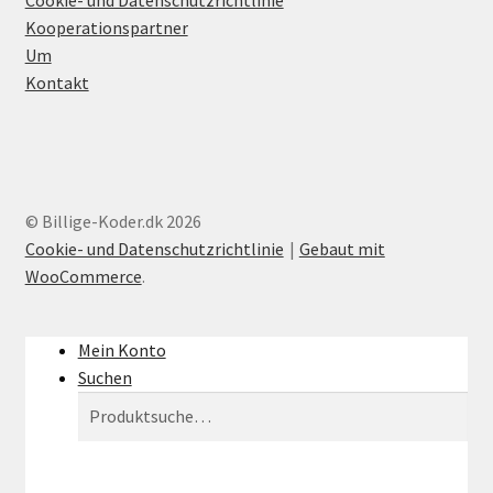
Cookie- und Datenschutzrichtlinie
Kooperationspartner
Um
Kontakt
© Billige-Koder.dk 2026
Cookie- und Datenschutzrichtlinie
Gebaut mit
WooCommerce
.
Mein Konto
Suchen
Suchen
Suchen
nach: