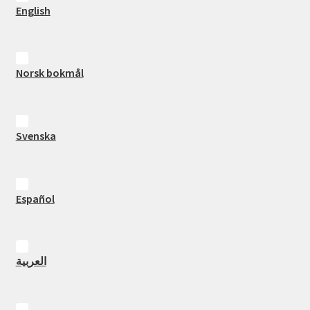
English
Norsk bokmål
Svenska
Español
العربية