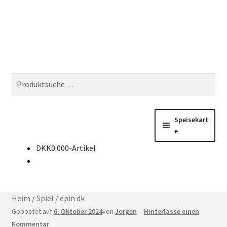
Zur
Zum
Suchen
Navigation
Inhalt
springen
springen
Suchen
nach:
Speisekart
e
DKK
0.00
0-Artikel
Kaufen Sie CD-Keys
Nachricht
Heim
/
Spiel
/
epin dk
Kontakt
Gepostet auf
6. Oktober 2024
von
Jörgen
—
Hinterlasse einen
Kommentar