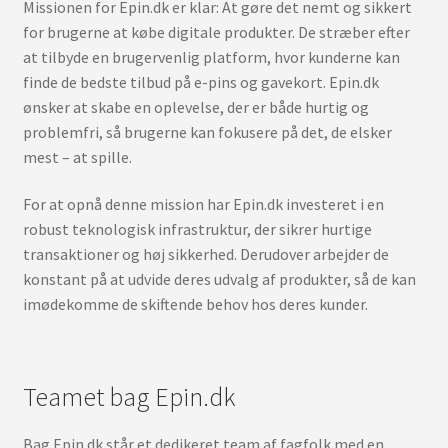
Missionen for Epin.dk er klar: At gøre det nemt og sikkert
for brugerne at købe digitale produkter. De stræber efter
at tilbyde en brugervenlig platform, hvor kunderne kan
finde de bedste tilbud på e-pins og gavekort. Epin.dk
ønsker at skabe en oplevelse, der er både hurtig og
problemfri, så brugerne kan fokusere på det, de elsker
mest – at spille.
For at opnå denne mission har Epin.dk investeret i en
robust teknologisk infrastruktur, der sikrer hurtige
transaktioner og høj sikkerhed. Derudover arbejder de
konstant på at udvide deres udvalg af produkter, så de kan
imødekomme de skiftende behov hos deres kunder.
Teamet bag Epin.dk
Bag Epin.dk står et dedikeret team af fagfolk med en