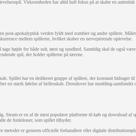
rlevelsesspil. Virksomheden har altid haft fokus på at skabe en autentisk
i en post-apokalyptisk verden fyldt med zombier og andre spillere. Måle
nkurrence mellem spillerne, hvilket skaber en nervepirrende oplevelse.
 skal tage højde for både sult, tørst og sundhed. Samtidig skal de også 
ndende spil, der holder spillerne på tæerne.
 Spillet har en dedikeret gruppe af spillere, der konstant bidrager til 
kaber en stærk følelse af fællesskab. Derudover har modding-samfundet og
. Steam er en af de mest populære platforme til køb og download af spi
lle de funktioner, som spillet tilbyder.
 metoder er gennem officielle forhandlere eller digitale distributionsplat