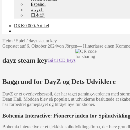
Español
العربية
日本語
DKK
0.00
0-Artikel
Heim
/
Spiel
/
dayz steam key
Gepostet auf
6. Oktober 2024
von
Jörgen
—
Hinterlasse einen Komme
dayz steam key
Gå til CD-keys
Baggrund for DayZ og Dets Udviklere
DayZ er et overlevelsesspil, der har taget gaming-verdenen med storm s
Dean Hall. Modden blev så populær, at udviklerne besluttede at skabe 
har forbedret gameplayet og tilføjet nye funktioner.
Bohemia Interactive: Pionerer inden for Spiludviklin
Bohemia Interactive er et tjekkisk spiludviklingsfirma, der blev grund