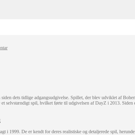
ntar
iden dets tidlige adgangsudgivelse. Spillet, der blev udviklet af Bohem
et selvstændigt spil, hvilket førte til udgivelsen af DayZ i 2013. Side
g
lagt i 1999. De er kendt for deres realistiske og detaljerede spil, heru