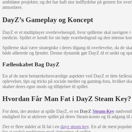
ambitiøse projekter, og det har haft stor indflydelse på genren for ove
atmosfære.
DayZ’s Gameplay og Koncept
DayZ er et multiplayer overlevelsesspil, hvor spillerne skal navigere 
medicin. Spillet er kendt for sin høje sværhedsgrad og den intense ko
Spillerne skal være strategiske i deres tilgang til overlevelse, da de
både allierede og fjender. Denne dynamik gør DayZ til et unikt og spæ
Fællesskabet Bag DayZ
En af de mest bemærkelsesværdige aspekter ved DayZ er dets fællesskab.
oplevelser, tips og tricks på sociale medier og gaming-fora, hvilket s
skaber deres egne mods og tilføjelser til spillet.
Hvordan Får Man Fat i DayZ Steam Key?
For dem, der ønsker at spille DayZ, er en
DayZ
Steam-Key
nødvendig
mulighed for at aktivere spillet på deres Steam-konto og få adgang til a
Der er flere måder at få fat i en
dayz steam key
. En af de mest populære
for at undgå problemer med aktivering af spillet.