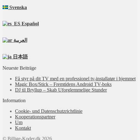
Svenska
Español
العربية
日本語
Neueste Beiträge
Få styr på dit TV med en professionel tv‑installatør i hjemmet
Magic Box/Stick – Fremtidens Android TV-boks
DJ til Bryllup – Skab Uforglemmelige Stunder
Information
Cookie- und Datenschutzrichtlinie
Kooperationspartner
Um
Kontakt
© Billige-Koder.dk 2026