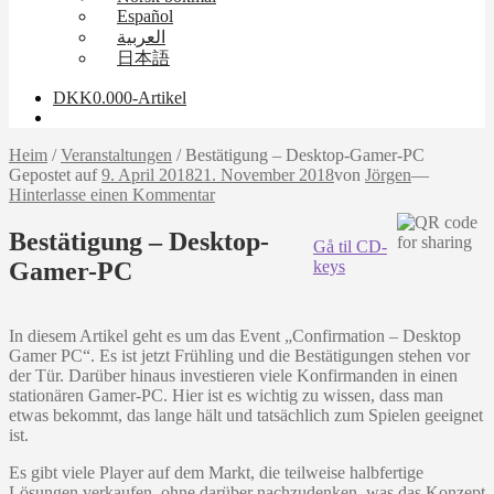
Español
العربية
日本語
DKK
0.00
0-Artikel
Heim
/
Veranstaltungen
/
Bestätigung – Desktop-Gamer-PC
Gepostet auf
9. April 2018
21. November 2018
von
Jörgen
—
Hinterlasse einen Kommentar
Bestätigung – Desktop-
Gå til CD-
Gamer-PC
keys
In diesem Artikel geht es um das Event „Confirmation – Desktop
Gamer PC“. Es ist jetzt Frühling und die Bestätigungen stehen vor
der Tür. Darüber hinaus investieren viele Konfirmanden in einen
stationären Gamer-PC. Hier ist es wichtig zu wissen, dass man
etwas bekommt, das lange hält und tatsächlich zum Spielen geeignet
ist.
Es gibt viele Player auf dem Markt, die teilweise halbfertige
Lösungen verkaufen, ohne darüber nachzudenken, was das Konzept