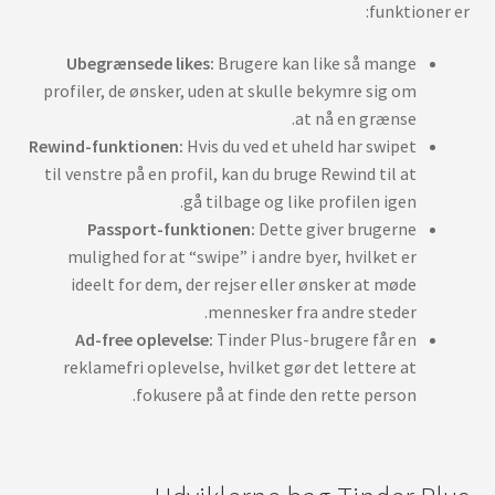
funktioner er:
Ubegrænsede likes:
Brugere kan like så mange
profiler, de ønsker, uden at skulle bekymre sig om
at nå en grænse.
Rewind-funktionen:
Hvis du ved et uheld har swipet
til venstre på en profil, kan du bruge Rewind til at
gå tilbage og like profilen igen.
Passport-funktionen:
Dette giver brugerne
mulighed for at “swipe” i andre byer, hvilket er
ideelt for dem, der rejser eller ønsker at møde
mennesker fra andre steder.
Ad-free oplevelse:
Tinder Plus-brugere får en
reklamefri oplevelse, hvilket gør det lettere at
fokusere på at finde den rette person.