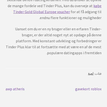
de mange fordele ved Tinder Plus, kan du overveje at
købe
Tinder Gold Global Europe voucher
for at få adgang til
endnu flere funktioner og muligheder.
Uanset om du er en ny bruger eller en erfaren Tinder-
bruger, er der altid noget nyt at opdage på denne
platform. Med konstant udvikling og forbedringer er
Tinder Plus klar til at fortsætte med at være en af de mest
populære datingapps i fremtiden.
فئات:
لعبة
تصفّح
المنشور
التدوينة
awp atheris
gavekort roblox
السابق:
التالية:
المقالات