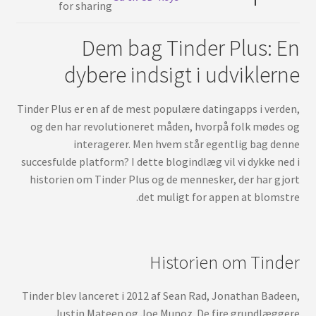
العربية
Dem bag Tinder Plus: En
dybere indsigt i udviklerne
Tinder Plus er en af de mest populære datingapps i verden,
og den har revolutioneret måden, hvorpå folk mødes og
interagerer. Men hvem står egentlig bag denne
succesfulde platform? I dette blogindlæg vil vi dykke ned i
historien om Tinder Plus og de mennesker, der har gjort
det muligt for appen at blomstre.
Historien om Tinder
Tinder blev lanceret i 2012 af Sean Rad, Jonathan Badeen,
Justin Mateen og Joe Munoz. De fire grundlæggere