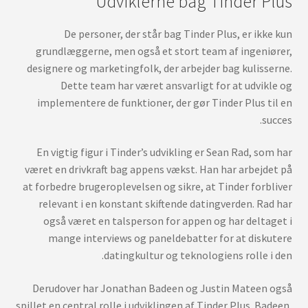
Udviklerne bag Tinder Plus
De personer, der står bag Tinder Plus, er ikke kun
grundlæggerne, men også et stort team af ingeniører,
designere og marketingfolk, der arbejder bag kulisserne.
Dette team har været ansvarligt for at udvikle og
implementere de funktioner, der gør Tinder Plus til en
succes.
En vigtig figur i Tinder’s udvikling er Sean Rad, som har
været en drivkraft bag appens vækst. Han har arbejdet på
at forbedre brugeroplevelsen og sikre, at Tinder forbliver
relevant i en konstant skiftende datingverden. Rad har
også været en talsperson for appen og har deltaget i
mange interviews og paneldebatter for at diskutere
datingkultur og teknologiens rolle i den.
Derudover har Jonathan Badeen og Justin Mateen også
spillet en central rolle i udviklingen af Tinder Plus. Badeen,