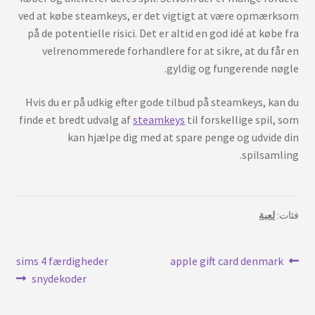
ved at købe steamkeys, er det vigtigt at være opmærksom
på de potentielle risici. Det er altid en god idé at købe fra
velrenommerede forhandlere for at sikre, at du får en
gyldig og fungerende nøgle.
Hvis du er på udkig efter gode tilbud på steamkeys, kan du
finde et bredt udvalg af
steamkeys
til forskellige spil, som
kan hjælpe dig med at spare penge og udvide din
spilsamling.
فئات:
لعبة
تصفّح
المنشور
التدوينة
sims 4 færdigheder
apple gift card denmark
السابق:
التالية:
snydekoder
المقالات