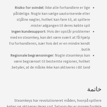
Risiko for svindel:
Ikke alle forhandlere er lige
pålidelige. Nogle kan sælge uautoriserede eller
stjålne nøgler, hvilket kan føre til, at spillere
mister adgangen til deres købte spil.
Ingen kundesupport:
Hvis der opstår problemer
med en steamkey, kan det være svært at få hjælp
fra forhandleren, især hvis det er en mindre kendt
butik.
Regionale begrænsninger:
Nogle steamkeys kan
være begrænset til bestemte regioner, hvilket
betyder, at de måske ikke kan aktiveres i dit land.
خاتمة
Steamkeys har revolutioneret måden, hvorpå spillere
køber og aktiverer deres spil. Selvom der er mange fordele