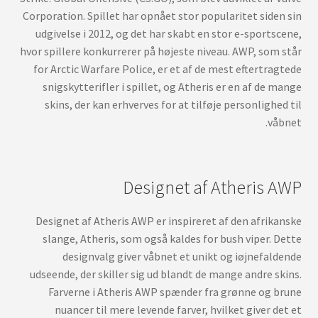
Corporation. Spillet har opnået stor popularitet siden sin
udgivelse i 2012, og det har skabt en stor e-sportscene,
hvor spillere konkurrerer på højeste niveau. AWP, som står
for Arctic Warfare Police, er et af de mest eftertragtede
snigskytterifler i spillet, og Atheris er en af de mange
skins, der kan erhverves for at tilføje personlighed til
våbnet.
Designet af Atheris AWP
Designet af Atheris AWP er inspireret af den afrikanske
slange, Atheris, som også kaldes for bush viper. Dette
designvalg giver våbnet et unikt og iøjnefaldende
udseende, der skiller sig ud blandt de mange andre skins.
Farverne i Atheris AWP spænder fra grønne og brune
nuancer til mere levende farver, hvilket giver det et