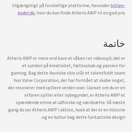
tilgængeligt på forskellige platforme, herunder
billige-
koder.dk
, hvor du kan finde Atheris AWP til en god pris.
خاتمة
Atheris AWP er mere end bare et våben i et videospil; det er
et symbol på kreativitet, fællesskab og passion for
gaming. Bag dette ikoniske skin står et talentfuldt team
hos Valve Corporation, der har formået at skabe noget,
der resonerer med spillere verden over. Uanset om du er en
erfaren spiller eller nybegynder, er Atheris AWP et
spændende emne at udforske og værdsætte. Så næste
gang du ser Atheris AWP i aktion, husk at der er en historie
og en kultur bag dette fantastiske design.