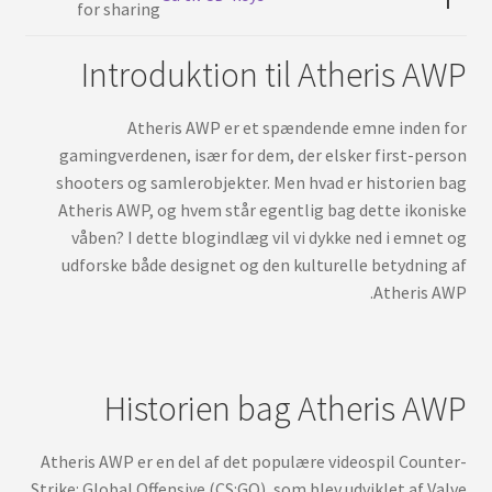
العربية
Introduktion til Atheris AWP
Atheris AWP er et spændende emne inden for
gamingverdenen, især for dem, der elsker first-person
shooters og samlerobjekter. Men hvad er historien bag
Atheris AWP, og hvem står egentlig bag dette ikoniske
våben? I dette blogindlæg vil vi dykke ned i emnet og
udforske både designet og den kulturelle betydning af
Atheris AWP.
Historien bag Atheris AWP
Atheris AWP er en del af det populære videospil Counter-
Strike: Global Offensive (CS:GO), som blev udviklet af Valve