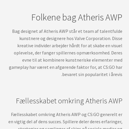
Folkene bag Atheris AWP
Bag designet af Atheris AWP står et team af talentfulde
kunstnere og designere hos Valve Corporation. Disse
kreative individer arbejder hårdt for at skabe en visuel
oplevelse, der fanger spillernes opmærksomhed. Deres
evne til at kombinere kunstneriske elementer med
gameplay har været en afgørende faktor for, at CS:GO har
bevaret sin popularitet i årevis.
Fællesskabet omkring Atheris AWP
Fællesskabet omkring Atheris AWP og CS:GO generelt er
en vigtig del af dens succes. Spillere deler deres erfaringer,
strategier og samlinger af skins på sociale medier og