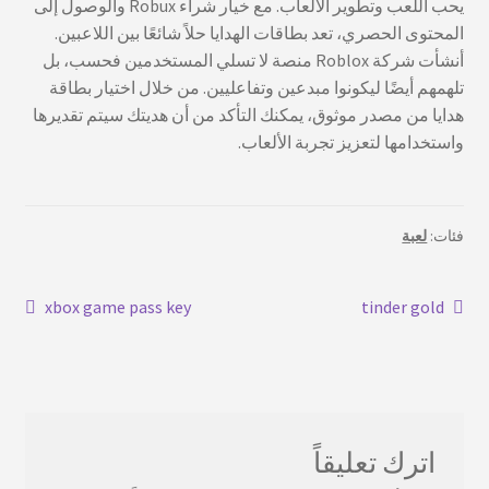
يحب اللعب وتطوير الألعاب. مع خيار شراء Robux والوصول إلى
المحتوى الحصري، تعد بطاقات الهدايا حلاً شائعًا بين اللاعبين.
أنشأت شركة Roblox منصة لا تسلي المستخدمين فحسب، بل
تلهمهم أيضًا ليكونوا مبدعين وتفاعليين. من خلال اختيار بطاقة
هدايا من مصدر موثوق، يمكنك التأكد من أن هديتك سيتم تقديرها
واستخدامها لتعزيز تجربة الألعاب.
فئات:
لعبة
تصفّح
المنشور
التدوينة
xbox game pass key
tinder gold
السابق:
التالية:
المقالات
اترك تعليقاً