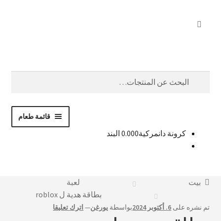
انتقل
انتقل
يبحث
إلى
إلى
التنقل
المحتوى
بحث
عن:
قائمة طعام
كرونة دانمركية
0 البند
0.00
شراء مفاتيح الأقراص المضغوطة
أخبار
بيت
لعبة
اتصال
بطاقة هدية ل roblox
تم نشره على
6. أكتوبر 2024
بواسطة
يورغن
—
اترك تعليقا
العربية