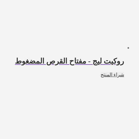
روكيت ليج - مفتاح القرص المضغوط
شراء المنتج