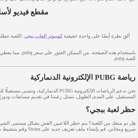
مقطع فيديو لأسلوب اللعب في لعبة 
ألقِ نظرة أيضًا على واحدة حقيقية
كمبيوتر العاب ببجي
. اللعبة تتط
باستخدام هذه ال
للعبة pubg.
رياضة PUBG الإلكترونية الدنماركية
المستقبل. على المدى الطويل، تتمثل رغبتنا في تقديم مسابقات ودورات
حظر لعبة ببجي؟
هل تم منعك من اللعبة؟ يتم حظر اللاعبين الغش بشكل مستمر. الشيء
سريع ومجاني. قم بإنشاء ملف تعريف جديد على Steam وقم بتنشيط مفتاح القرص المضغوط الخاص بك اليوم!