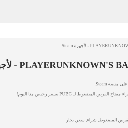
لمضغوط لـ PUBG بسعر رخيص منا اليوم!
لقرص المضغوط
,
شراء
,
سعر
,
بخار