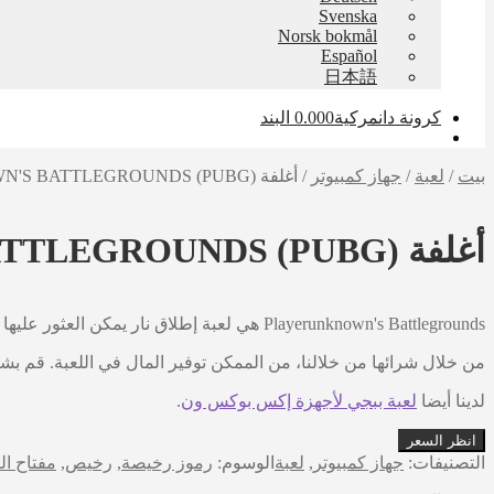
Svenska
Norsk bokmål
Español
日本語
كرونة دانمركية
0 البند
0.00
بيت
/
لعبة
/
جهاز كمبيوتر
/
أغلفة PLAYERUNKNOWN'S BATTLEGROUNDS (PUBG) - لأجهزة Steam
أغلفة PLAYERUNKNOWN'S BATTLEGROUNDS (PUBG) - لأجهزة Steam
Playerunknown's Battlegrounds هي لعبة إطلاق نار يمكن العثور عليها على منصة Steam.
من خلال شرائها من خلالنا، من الممكن توفير المال في اللعبة. قم بشراء مفتاح القرص ا
لدينا أيضا
لعبة ببجي لأجهزة إكس بوكس ون
.
انظر السعر
التصنيفات:
جهاز كمبيوتر
,
لعبة
الوسوم:
رموز رخيصة
,
رخيص
,
مفتاح ا