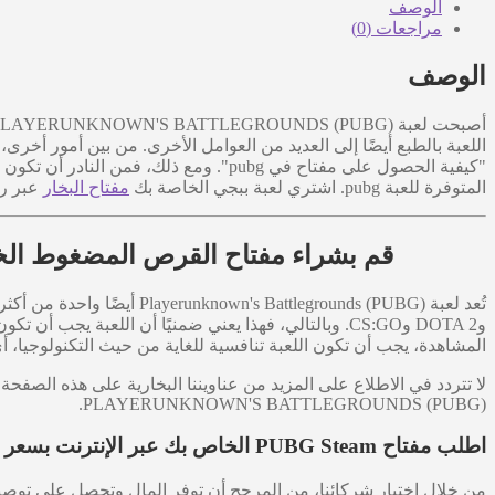
الوصف
مراجعات (0)
الوصف
"كيفية الحصول على مفتاح في pubg". ومع ذ
المتوفرة للعبة pubg. اشتري لعبة ببجي الخاصة بك
مفتاح البخار
عبر رم
قم بشراء مفتاح القرص المضغوط الخاص بـ Playerunknown's Battlegrounds (PUBG) بسعر رخيص 
وDOTA 2 وCS:GO. وبالتالي، فهذا يعني ضمنيًا أن اللعبة
المشاهدة، يجب أن تكون اللعبة تنافسية للغاية من حيث التكنولوجيا، 
لا تتردد في الاطلاع على المزيد من عناويننا البخارية على هذه الصفحة!
PLAYERUNKNOWN'S BATTLEGROUNDS (PUBG).
اطلب مفتاح PUBG Steam الخاص بك عبر الإنترنت بسعر منخفض، واحصل على تسليمه بسرعة عبر البريد الإلكتروني
من خلال اختيار شركائنا، من المرجح أن توفر المال وتحصل على توصيل سريع ومجاني لطلبك إذ