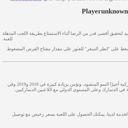
جيد لتحقيق أقصى قدر من الرضا أثناء الاستمتاع بطريقة اللعب المذهلة
للعبة.
وأرخص بكثير من المتاجر. اضغط على "انظر السعر" للعثور على مقدار مفتاح القرص المضغوط
نحن ندعم الرياضات الإلكترونية PUBG الدنماركية، ونتمنى مستقبلًا للرياضات الإلكترونية في الدنمارك. لقد حققت الرياضة الإلكترونية الدنماركية أخيرًا النمو المنشود، ونؤمن بزيادة كبيرة في 2018 و2019 وفي
 في الدنمارك وعلى المستوى الدولي مع اللاعبين الدنماركيين.
الخدمة لدينا، يمكنك الحصول على اللعبة بسعر رخيص مع توصيل