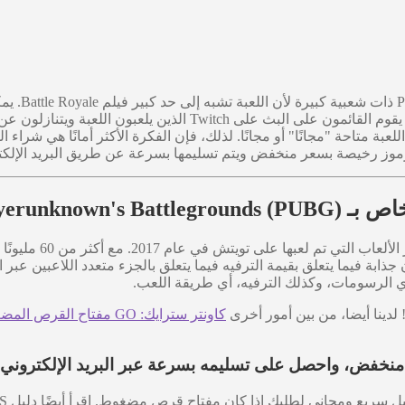
اللعبة بالطبع أيضًا إلى العديد من العوامل الأخرى. من بين أمور أخر
لك، فمن النادر أن تكون اللعبة متاحة "مجانًا" أو مجانًا. لذلك، فإن الفكرة الأكثر أم
وز رخيصة بسعر منخفض ويتم تسليمها بسرعة عن طريق البريد الإلكت
/ بسعر منخفض منا
 يجب أن تكون جذابة فيما يتعلق بقيمة الترفيه فيما يتعلق بالجزء متعدد اللاعب
أي الرسومات، وكذلك الترفيه، أي طريقة اللعب.
 لدينا أيضا، من بين أمور أخرى
كاونتر سترايك: GO مفتاح القرص المضغوط للبخار
ا كان مفتاح قرص مضغوط. اقرأ أيضًا دليل FPS الخاص بنا لـ PUBG باستخدام الرابط التالي: