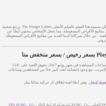
أصبحت لعبة PLAYERUNKNOWN'S BATTLEGROUNDS (PUBG) ذات شعبية كبيرة لأن اللعبة تشبه إلى حد كبير فيلم Battle Royale. يمكن تسمية هذا الفيلم بالفيلم الأصلي The Hunger Games. ترجع شعبية
ى، يقوم القائمون على البث على Twitch الذين يلعبون اللعبة ويتنازلون عن مفاتيح الأقراص المضغوطة، مما يجعل الأشخاص يبحثون أيضًا عن
انًا هي شراء اللعبة - من خلال شركائنا لدينا العديد من مفاتيح الأقراص المضغوطة
روني.
تُعد لعبة Playerunknown's Battlegrounds (PUBG) أيضًا واحدة من أكثر الألعاب التي تم لعبها على تويتش في عام 2017. مع أكثر من 60 مليونًا ساعات المشاهدة في شهر يوليو 2017، تتفوق اللعبة على LOL
ين عبر الإنترنت. مع وجود إحصائية لعدد كبير جدًا من المشاهدين وساعات
، وهي أيضًا لعبة إطلاق نار حركية تمامًا مثل
دليل FPS PUBG
.