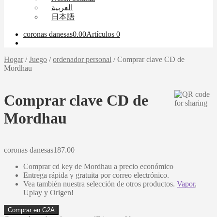
العربية
日本語
coronas danesas
0.00
Artículos 0
Hogar
/
Juego
/
ordenador personal
/
Comprar clave CD de
Mordhau
Comprar clave CD de
Mordhau
coronas danesas
187.00
Comprar cd key de Mordhau a precio económico
Entrega rápida y gratuita por correo electrónico.
Vea también nuestra selección de otros productos.
Vapor
,
Uplay y Origen!
Comprar en G2A