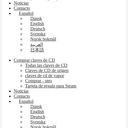
Noticias
Contacto
Español
Dansk
English
Deutsch
Svenska
Norsk bokmål
العربية
日本語
Comprar claves de CD
Todas las claves de CD
Claves de CD de origen
claves de cd de vapor
Comprar - otro
Tarjeta de regalo para Steam
Noticias
Contacto
Español
Dansk
English
Deutsch
Svenska
Norsk bokmål