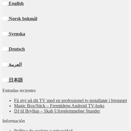
English
Norsk bokmål
Svenska
Deutsch
العربية
日本語
Entradas recientes
Få styr på dit TV med en professionel tv‑installatør i hjemmet
Magic Box/Stick – Fremtidens Android TV-boks
DJ til Bryllup – Skab Uforglemmelige Stunder
Información
Política de cookies y privacidad