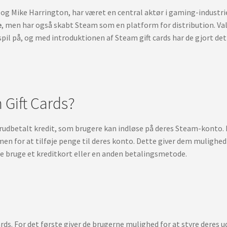
og Mike Harrington, har været en central aktør i gaming-industri
e
, men har også skabt Steam som en platform for distribution. Valv
il på, og med introduktionen af Steam gift cards har de gjort det 
 Gift Cards?
rudbetalt kredit, som brugere kan indløse på deres Steam-konto. Nå
n for at tilføje penge til deres konto. Dette giver dem mulighed
le bruge et kreditkort eller en anden betalingsmetode.
ards. For det første giver de brugerne mulighed for at styre deres u