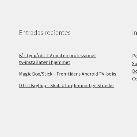
Entradas recientes
I
Få styr på dit TV med en professionel
Po
tv‑installatør i hjemmet
So
D
Magic Box/Stick – Fremtidens Android TV-boks
C
DJ til Bryllup – Skab Uforglemmelige Stunder