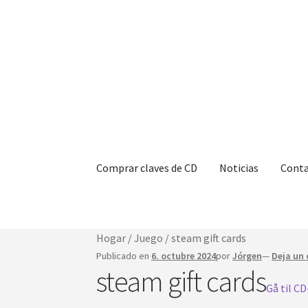
Saltar
Saltar
a
al
la
contenido
navegación
Comprar claves de CD
Noticias
Cont
Hogar
/
Juego
/
steam gift cards
Publicado en
6. octubre 2024
por
Jórgen
—
Deja un
steam gift cards
Gå til C