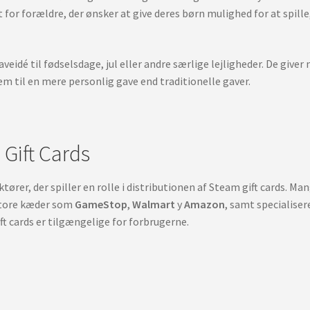
gt for forældre, der ønsker at give deres børn mulighed for at spi
veidé til fødselsdage, jul eller andre særlige lejligheder. De giver
dem til en mere personlig gave end traditionelle gaver.
 Gift Cards
tører, der spiller en rolle i distributionen af Steam gift cards. Ma
r store kæder som
GameStop
,
Walmart
y
Amazon
, samt specialiser
ft cards er tilgængelige for forbrugerne.