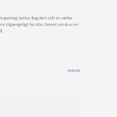
tale gaming-kultur. Bag dem står en række
re tilgængeligt for alle. Uanset om du er en
å.
Próxima
zebnet
publicación: