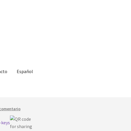
acto
Español
 comentario
D-keys