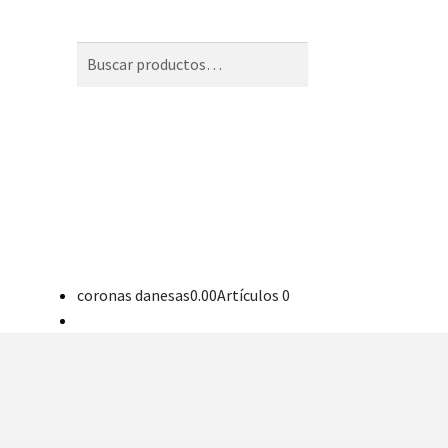
Buscar:
Buscar
coronas danesas
0.00
Artículos 0