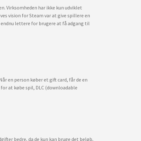
en. Virksomheden har ikke kun udviklet
es vision for Steam var at give spillere en
endnu lettere for brugere at få adgang til
r en person køber et gift card, får de en
 for at købe spil, DLC (downloadable
dgifter bedre, da de kun kan bruge det beløb,