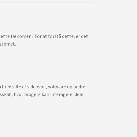
dette fænomen? For at forstå dette, er det
ystemet.
bred vifte af videospil, software og andre
esskab, hvor brugere kan interagere, dele