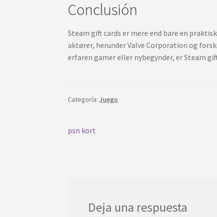
Conclusión
Steam gift cards er mere end bare en praktisk
aktører, herunder Valve Corporation og forsk
erfaren gamer eller nybegynder, er Steam gift
Categoría:
Juego
Navegación
Publicación
psn kort
anterior:
de
entradas
Deja una respuesta