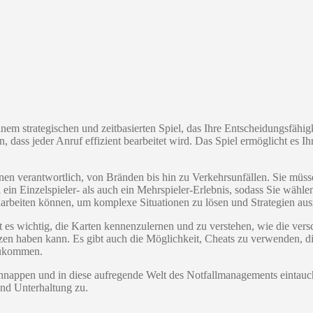
inem strategischen und zeitbasierten Spiel, das Ihre Entscheidungsfähigk
, dass jeder Anruf effizient bearbeitet wird. Das Spiel ermöglicht es 
onen verantwortlich, von Bränden bis hin zu Verkehrsunfällen. Sie müss
wohl ein Einzelspieler- als auch ein Mehrspieler-Erlebnis, sodass Sie wäh
narbeiten können, um komplexe Situationen zu lösen und Strategien au
t es wichtig, die Karten kennenzulernen und zu verstehen, wie die vers
en haben kann. Es gibt auch die Möglichkeit, Cheats zu verwenden, die
szukommen.
nappen und in diese aufregende Welt des Notfallmanagements eintauch
und Unterhaltung zu.