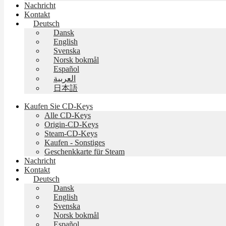
Nachricht
Kontakt
Deutsch
Dansk
English
Svenska
Norsk bokmål
Español
العربية
日本語
Kaufen Sie CD-Keys
Alle CD-Keys
Origin-CD-Keys
Steam-CD-Keys
Kaufen - Sonstiges
Geschenkkarte für Steam
Nachricht
Kontakt
Deutsch
Dansk
English
Svenska
Norsk bokmål
Español