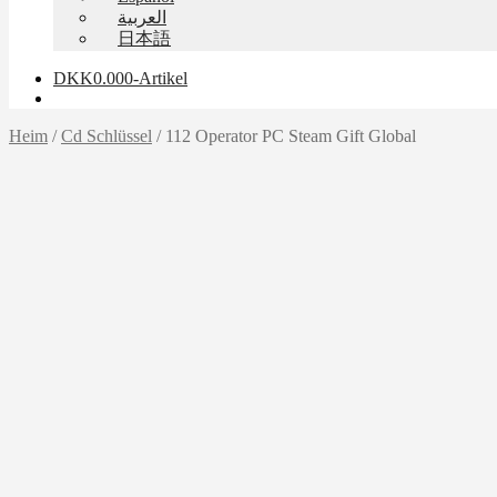
العربية
日本語
DKK
0.00
0-Artikel
Heim
/
Cd Schlüssel
/
112 Operator PC Steam Gift Global