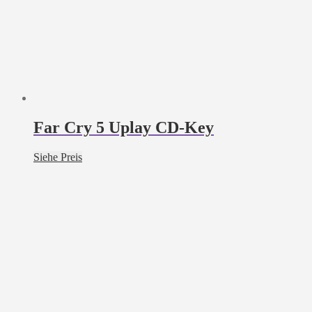
Far Cry 5 Uplay CD-Key
Siehe Preis